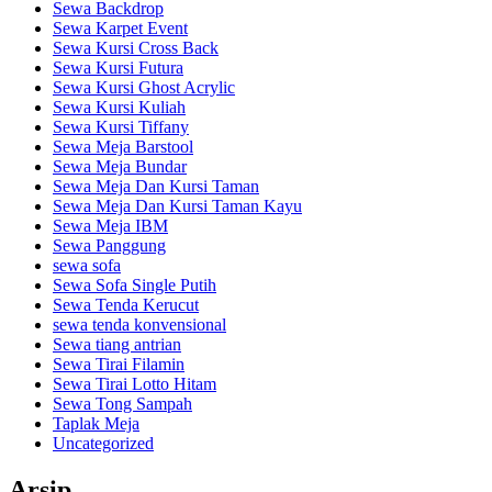
Sewa Backdrop
Sewa Karpet Event
Sewa Kursi Cross Back
Sewa Kursi Futura
Sewa Kursi Ghost Acrylic
Sewa Kursi Kuliah
Sewa Kursi Tiffany
Sewa Meja Barstool
Sewa Meja Bundar
Sewa Meja Dan Kursi Taman
Sewa Meja Dan Kursi Taman Kayu
Sewa Meja IBM
Sewa Panggung
sewa sofa
Sewa Sofa Single Putih
Sewa Tenda Kerucut
sewa tenda konvensional
Sewa tiang antrian
Sewa Tirai Filamin
Sewa Tirai Lotto Hitam
Sewa Tong Sampah
Taplak Meja
Uncategorized
Arsip