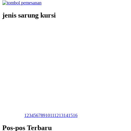
jenis sarung kursi
1
2
3
4
5
6
7
8
9
10
11
12
13
14
15
16
Pos-pos Terbaru