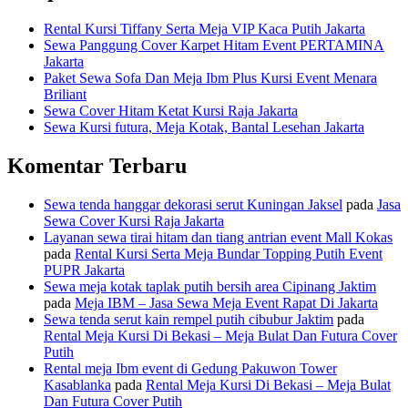
Rental Kursi Tiffany Serta Meja VIP Kaca Putih Jakarta
Sewa Panggung Cover Karpet Hitam Event PERTAMINA
Jakarta
Paket Sewa Sofa Dan Meja Ibm Plus Kursi Event Menara
Briliant
Sewa Cover Hitam Ketat Kursi Raja Jakarta
Sewa Kursi futura, Meja Kotak, Bantal Lesehan Jakarta
Komentar Terbaru
Sewa tenda hanggar dekorasi serut Kuningan Jaksel
pada
Jasa
Sewa Cover Kursi Raja Jakarta
Layanan sewa tirai hitam dan tiang antrian event Mall Kokas
pada
Rental Kursi Serta Meja Bundar Topping Putih Event
PUPR Jakarta
Sewa meja kotak taplak putih bersih area Cipinang Jaktim
pada
Meja IBM – Jasa Sewa Meja Event Rapat Di Jakarta
Sewa tenda serut kain rempel putih cibubur Jaktim
pada
Rental Meja Kursi Di Bekasi – Meja Bulat Dan Futura Cover
Putih
Rental meja Ibm event di Gedung Pakuwon Tower
Kasablanka
pada
Rental Meja Kursi Di Bekasi – Meja Bulat
Dan Futura Cover Putih