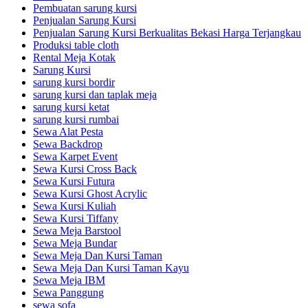
Pembuatan sarung kursi
Penjualan Sarung Kursi
Penjualan Sarung Kursi Berkualitas Bekasi Harga Terjangkau
Produksi table cloth
Rental Meja Kotak
Sarung Kursi
sarung kursi bordir
sarung kursi dan taplak meja
sarung kursi ketat
sarung kursi rumbai
Sewa Alat Pesta
Sewa Backdrop
Sewa Karpet Event
Sewa Kursi Cross Back
Sewa Kursi Futura
Sewa Kursi Ghost Acrylic
Sewa Kursi Kuliah
Sewa Kursi Tiffany
Sewa Meja Barstool
Sewa Meja Bundar
Sewa Meja Dan Kursi Taman
Sewa Meja Dan Kursi Taman Kayu
Sewa Meja IBM
Sewa Panggung
sewa sofa