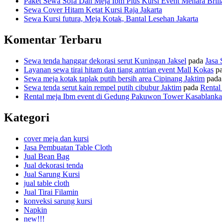
Paket Sewa Sofa Dan Meja Ibm Plus Kursi Event Menara Brili
Sewa Cover Hitam Ketat Kursi Raja Jakarta
Sewa Kursi futura, Meja Kotak, Bantal Lesehan Jakarta
Komentar Terbaru
Sewa tenda hanggar dekorasi serut Kuningan Jaksel
pada
Jasa 
Layanan sewa tirai hitam dan tiang antrian event Mall Kokas
p
Sewa meja kotak taplak putih bersih area Cipinang Jaktim
pad
Sewa tenda serut kain rempel putih cibubur Jaktim
pada
Rental
Rental meja Ibm event di Gedung Pakuwon Tower Kasablanka
Kategori
cover meja dan kursi
Jasa Pembuatan Table Cloth
Jual Bean Bag
Jual dekorasi tenda
Jual Sarung Kursi
jual table cloth
Jual Tirai Filamin
konveksi sarung kursi
Napkin
new!!!