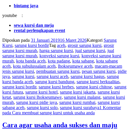
bintang jaya
youtube :
sewa kursi dan meja
rental perlengkapan event
Diposkan pada
31 Januari 2019
16 Maret 2026
Kategori
Sarung
Kursi
,
sarung kursi bordir
Tag
aceh
,
grosir sarung kursi
,
grosir
sarung kursi murah
,
harga sarung kursi
,
jual sarung kursi
,
jual
sarung kursi murah
,
konveksi sarung kursi
,
konveksi sarung kursi
murah
,
kota banda aceh
,
kota padang
,
kota sabang
,
kota sabang
aceh
,
kota subulussalam aceh
,
lhokseumawe aceh
,
macam-macam
jenis sarung kursi
,
pembuatan sarung kursi
,
pesan sarung kursi
,
pidie
jaya
,
sarung kursi
,
sarung kursi aceh
,
sarung kursi bagus
,
sarung
kursi banda aceh
,
sarung kursi bandung
,
sarung kursi berkualitas
,
sarung kursi bordir
,
sarung kursi brebes
,
sarung kursi chitose
,
sarung
kursi futura
,
sarung kursi hotel
,
sarung kursi jakarta
,
sarung kursi
ketat
,
sarung kursi lhokseumawe
,
sarung kursi malang
,
sarung kursi
murah
,
sarung kursi pidie jaya
,
sarung kursi rumbai
,
sarung kursi
sabang aceh
,
sarung kursi solo
,
sarung kursi surabaya
1 Komentar
pada Cara membuat sarung kursi untuk usaha anda
Cara agar usaha anda sukses dan maju