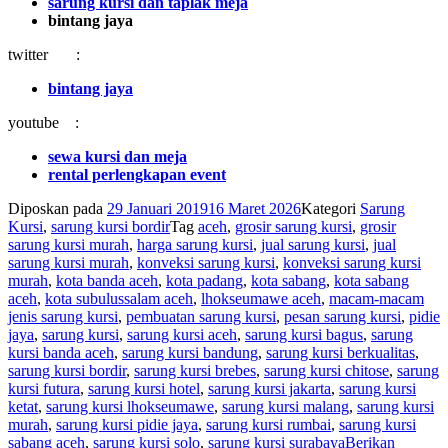
sarung kursi dan taplak meja
bintang jaya
twitter :
bintang jaya
youtube :
sewa kursi dan meja
rental perlengkapan event
Diposkan pada
29 Januari 2019
16 Maret 2026
Kategori
Sarung
Kursi
,
sarung kursi bordir
Tag
aceh
,
grosir sarung kursi
,
grosir
sarung kursi murah
,
harga sarung kursi
,
jual sarung kursi
,
jual
sarung kursi murah
,
konveksi sarung kursi
,
konveksi sarung kursi
murah
,
kota banda aceh
,
kota padang
,
kota sabang
,
kota sabang
aceh
,
kota subulussalam aceh
,
lhokseumawe aceh
,
macam-macam
jenis sarung kursi
,
pembuatan sarung kursi
,
pesan sarung kursi
,
pidie
jaya
,
sarung kursi
,
sarung kursi aceh
,
sarung kursi bagus
,
sarung
kursi banda aceh
,
sarung kursi bandung
,
sarung kursi berkualitas
,
sarung kursi bordir
,
sarung kursi brebes
,
sarung kursi chitose
,
sarung
kursi futura
,
sarung kursi hotel
,
sarung kursi jakarta
,
sarung kursi
ketat
,
sarung kursi lhokseumawe
,
sarung kursi malang
,
sarung kursi
murah
,
sarung kursi pidie jaya
,
sarung kursi rumbai
,
sarung kursi
sabang aceh
,
sarung kursi solo
,
sarung kursi surabaya
Berikan