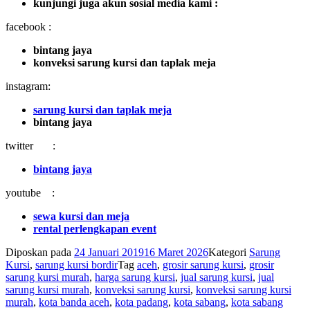
kunjungi juga akun sosial media kami :
facebook :
bintang jaya
konveksi sarung kursi dan taplak meja
instagram:
sarung kursi dan taplak meja
bintang jaya
twitter :
bintang jaya
youtube :
sewa kursi dan meja
rental perlengkapan event
Diposkan pada
24 Januari 2019
16 Maret 2026
Kategori
Sarung
Kursi
,
sarung kursi bordir
Tag
aceh
,
grosir sarung kursi
,
grosir
sarung kursi murah
,
harga sarung kursi
,
jual sarung kursi
,
jual
sarung kursi murah
,
konveksi sarung kursi
,
konveksi sarung kursi
murah
,
kota banda aceh
,
kota padang
,
kota sabang
,
kota sabang