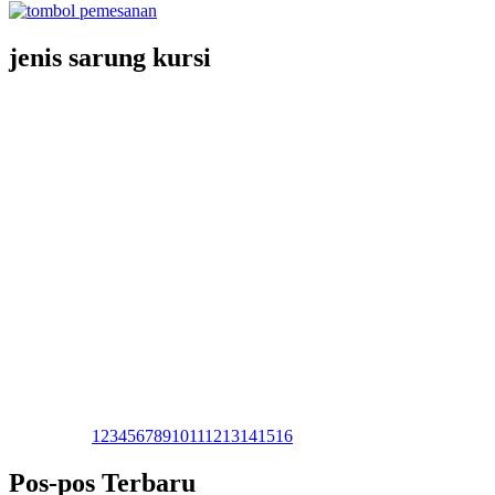
jenis sarung kursi
1
2
3
4
5
6
7
8
9
10
11
12
13
14
15
16
Pos-pos Terbaru