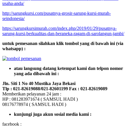
usaha-anda/
http://sarungkursi.com/pusatnya-grosir-sarung-kursi-murah-
seindonesia/
https://sarungkursimurah.com/index.php/2019/01/29/pusatnya-
sarung-kursi-berkualitas-dan-beraneka-ragam-di-sarolangun-jambi/
untuk pemesanan silahkan klik tombol yang di bawah ini (via
whatsapp) :
atau langsung datang ketempat kami dan telpon nomor
yang ada dibawah ini :
Jln. Siti 1 No 40 Mustika Jaya Bekasi
Tlp : 021-82619088/021-82601199 Fax : 021-82619089
Memberikan pelayanan 24 jam :
HP : 081283971674 ( SAMSUL HADI )
08176778974 ( SAMSUL HADI )
kunjungi juga akun sosial media kami :
facebook :