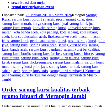
sewa kursi dan meja
rental perlengkapan event
Diposkan pada
25 Januari 2019
16 Maret 2026
Kategori
Sarung
Kursi
,
sarung kursi bordir
Tag
aceh
,
grosir sarung kursi
,
grosir
sarung kursi murah
,
harga sarung kursi
,
jual sarung kursi
,
jual
sarung kursi murah
,
konveksi sarung kursi
,
konveksi sarung kursi
murah
,
kota banda aceh
,
kota padang
,
kota sabang
,
kota sabang
aceh
,
kota subulussalam aceh
,
lhokseumawe aceh
,
macam-macam
jenis sarung kursi
,
pembuatan sarung kursi
,
pesan sarung kursi
,
pidie
jaya
,
sarung kursi
,
sarung kursi aceh
,
sarung kursi bagus
,
sarung
kursi banda aceh
,
sarung kursi bandung
,
sarung kursi berkualitas
,
sarung kursi bordir
,
sarung kursi brebes
,
sarung kursi chitose
,
sarung
kursi futura
,
sarung kursi hotel
,
sarung kursi jakarta
,
sarung kursi
ketat
,
sarung kursi lhokseumawe
,
sarung kursi malang
,
sarung kursi
murah
,
sarung kursi pidie jaya
,
sarung kursi rumbai
,
sarung kursi
sabang aceh
,
sarung kursi solo
,
sarung kursi surabaya
1 Komentar
pada Sarung kursi berkualitas dengah harga termurah di Muaro
Jambi
Order sarung kursi kualitas terbaik
promo febuari di Merangin Jambi
Order sarung kursi murah high Quality siap di pesan dalam jumlah