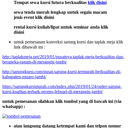
Tempat sewa kursi futura berkualitas
klik disini
sewa tenda murah lengkap untuk segala macam
jenis event klik disini
rental kursi kuliah/lipat untuk seminar anda klik
disini
untuk pemesanan konveksi sarung kursi dan taplak meja klik
link dibawah ini :
http://taplakmeja.net/2019/01/pusatnya-taplak-meja-berkualitas-dan-
beraneka-ragam-di-merangin-jambi/
http://sarungkursi.com/pusat-sarung-kursi-termurah-berkualitas-di-
kabupaten-muaro-jambi/
https://sarungkursimurah.com/index.php/2019/01/24/order-sarung-
kursi-kualitas-terbaik-promo-febuari-di-merangin-jambi/
untuk pemesanan silahkan klik tombol yang di bawah ini (via
whatsapp) :
atau langsung datang ketempat kami dan telpon nomor