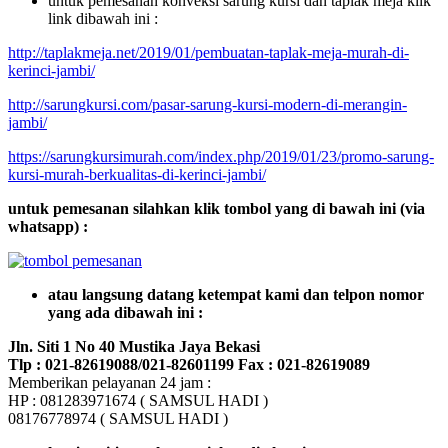
untuk pemesanan konveksi sarung kursi dan taplak meja klik
link dibawah ini :
http://taplakmeja.net/2019/01/pembuatan-taplak-meja-murah-di-
kerinci-jambi/
http://sarungkursi.com/pasar-sarung-kursi-modern-di-merangin-
jambi/
https://sarungkursimurah.com/index.php/2019/01/23/promo-sarung-
kursi-murah-berkualitas-di-kerinci-jambi/
untuk pemesanan silahkan klik tombol yang di bawah ini (via
whatsapp) :
atau langsung datang ketempat kami dan telpon nomor
yang ada dibawah ini :
Jln. Siti 1 No 40 Mustika Jaya Bekasi
Tlp : 021-82619088/021-82601199 Fax : 021-82619089
Memberikan pelayanan 24 jam :
HP : 081283971674 ( SAMSUL HADI )
08176778974 ( SAMSUL HADI )