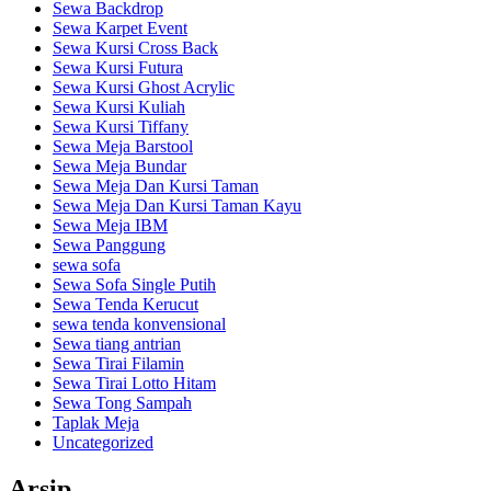
Sewa Backdrop
Sewa Karpet Event
Sewa Kursi Cross Back
Sewa Kursi Futura
Sewa Kursi Ghost Acrylic
Sewa Kursi Kuliah
Sewa Kursi Tiffany
Sewa Meja Barstool
Sewa Meja Bundar
Sewa Meja Dan Kursi Taman
Sewa Meja Dan Kursi Taman Kayu
Sewa Meja IBM
Sewa Panggung
sewa sofa
Sewa Sofa Single Putih
Sewa Tenda Kerucut
sewa tenda konvensional
Sewa tiang antrian
Sewa Tirai Filamin
Sewa Tirai Lotto Hitam
Sewa Tong Sampah
Taplak Meja
Uncategorized
Arsip