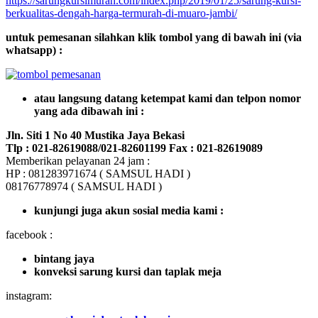
https://sarungkursimurah.com/index.php/2019/01/25/sarung-kursi-
berkualitas-dengah-harga-termurah-di-muaro-jambi/
untuk pemesanan silahkan klik tombol yang di bawah ini (via
whatsapp) :
atau langsung datang ketempat kami dan telpon nomor
yang ada dibawah ini :
Jln. Siti 1 No 40 Mustika Jaya Bekasi
Tlp : 021-82619088/021-82601199 Fax : 021-82619089
Memberikan pelayanan 24 jam :
HP : 081283971674 ( SAMSUL HADI )
08176778974 ( SAMSUL HADI )
kunjungi juga akun sosial media kami :
facebook :
bintang jaya
konveksi sarung kursi dan taplak meja
instagram: