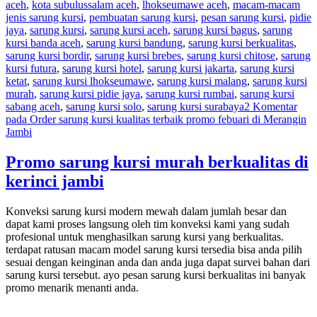
aceh
,
kota subulussalam aceh
,
lhokseumawe aceh
,
macam-macam
jenis sarung kursi
,
pembuatan sarung kursi
,
pesan sarung kursi
,
pidie
jaya
,
sarung kursi
,
sarung kursi aceh
,
sarung kursi bagus
,
sarung
kursi banda aceh
,
sarung kursi bandung
,
sarung kursi berkualitas
,
sarung kursi bordir
,
sarung kursi brebes
,
sarung kursi chitose
,
sarung
kursi futura
,
sarung kursi hotel
,
sarung kursi jakarta
,
sarung kursi
ketat
,
sarung kursi lhokseumawe
,
sarung kursi malang
,
sarung kursi
murah
,
sarung kursi pidie jaya
,
sarung kursi rumbai
,
sarung kursi
sabang aceh
,
sarung kursi solo
,
sarung kursi surabaya
2 Komentar
pada Order sarung kursi kualitas terbaik promo febuari di Merangin
Jambi
Promo sarung kursi murah berkualitas di
kerinci jambi
Konveksi sarung kursi modern mewah dalam jumlah besar dan
dapat kami proses langsung oleh tim konveksi kami yang sudah
profesional untuk menghasilkan sarung kursi yang berkualitas.
terdapat ratusan macam model sarung kursi tersedia bisa anda pilih
sesuai dengan keinginan anda dan anda juga dapat survei bahan dari
sarung kursi tersebut. ayo pesan sarung kursi berkualitas ini banyak
promo menarik menanti anda.