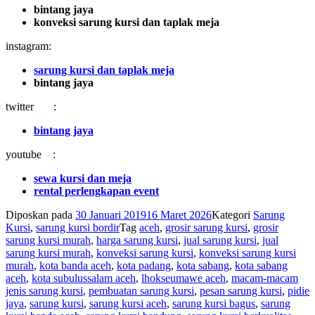
bintang jaya
konveksi sarung kursi dan taplak meja
instagram:
sarung kursi dan taplak meja
bintang jaya
twitter :
bintang jaya
youtube :
sewa kursi dan meja
rental perlengkapan event
Diposkan pada
30 Januari 2019
16 Maret 2026
Kategori
Sarung
Kursi
,
sarung kursi bordir
Tag
aceh
,
grosir sarung kursi
,
grosir
sarung kursi murah
,
harga sarung kursi
,
jual sarung kursi
,
jual
sarung kursi murah
,
konveksi sarung kursi
,
konveksi sarung kursi
murah
,
kota banda aceh
,
kota padang
,
kota sabang
,
kota sabang
aceh
,
kota subulussalam aceh
,
lhokseumawe aceh
,
macam-macam
jenis sarung kursi
,
pembuatan sarung kursi
,
pesan sarung kursi
,
pidie
jaya
,
sarung kursi
,
sarung kursi aceh
,
sarung kursi bagus
,
sarung