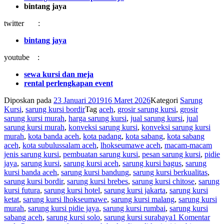
bintang jaya
twitter :
bintang jaya
youtube :
sewa kursi dan meja
rental perlengkapan event
Diposkan pada
23 Januari 2019
16 Maret 2026
Kategori
Sarung
Kursi
,
sarung kursi bordir
Tag
aceh
,
grosir sarung kursi
,
grosir
sarung kursi murah
,
harga sarung kursi
,
jual sarung kursi
,
jual
sarung kursi murah
,
konveksi sarung kursi
,
konveksi sarung kursi
murah
,
kota banda aceh
,
kota padang
,
kota sabang
,
kota sabang
aceh
,
kota subulussalam aceh
,
lhokseumawe aceh
,
macam-macam
jenis sarung kursi
,
pembuatan sarung kursi
,
pesan sarung kursi
,
pidie
jaya
,
sarung kursi
,
sarung kursi aceh
,
sarung kursi bagus
,
sarung
kursi banda aceh
,
sarung kursi bandung
,
sarung kursi berkualitas
,
sarung kursi bordir
,
sarung kursi brebes
,
sarung kursi chitose
,
sarung
kursi futura
,
sarung kursi hotel
,
sarung kursi jakarta
,
sarung kursi
ketat
,
sarung kursi lhokseumawe
,
sarung kursi malang
,
sarung kursi
murah
,
sarung kursi pidie jaya
,
sarung kursi rumbai
,
sarung kursi
sabang aceh
,
sarung kursi solo
,
sarung kursi surabaya
1 Komentar