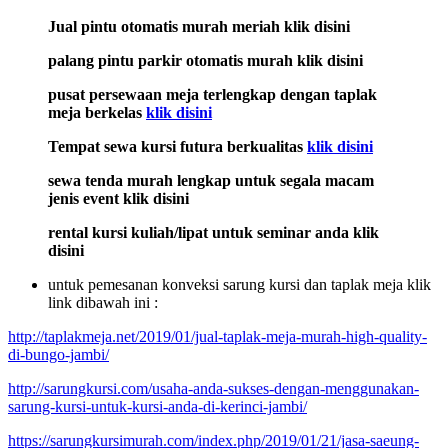
Jual pintu otomatis murah meriah klik disini
palang pintu parkir otomatis murah klik disini
pusat persewaan meja terlengkap dengan taplak
meja berkelas
klik disini
Tempat sewa kursi futura berkualitas
klik disini
sewa tenda murah lengkap untuk segala macam
jenis event klik disini
rental kursi kuliah/lipat untuk seminar anda klik
disini
untuk pemesanan konveksi sarung kursi dan taplak meja klik
link dibawah ini :
http://taplakmeja.net/2019/01/jual-taplak-meja-murah-high-quality-
di-bungo-jambi/
http://sarungkursi.com/usaha-anda-sukses-dengan-menggunakan-
sarung-kursi-untuk-kursi-anda-di-kerinci-jambi/
https://sarungkursimurah.com/index.php/2019/01/21/jasa-saeung-