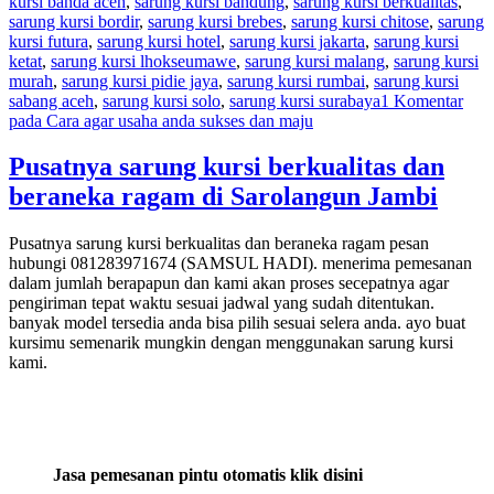
kursi banda aceh
,
sarung kursi bandung
,
sarung kursi berkualitas
,
sarung kursi bordir
,
sarung kursi brebes
,
sarung kursi chitose
,
sarung
kursi futura
,
sarung kursi hotel
,
sarung kursi jakarta
,
sarung kursi
ketat
,
sarung kursi lhokseumawe
,
sarung kursi malang
,
sarung kursi
murah
,
sarung kursi pidie jaya
,
sarung kursi rumbai
,
sarung kursi
sabang aceh
,
sarung kursi solo
,
sarung kursi surabaya
1 Komentar
pada Cara agar usaha anda sukses dan maju
Pusatnya sarung kursi berkualitas dan
beraneka ragam di Sarolangun Jambi
Pusatnya sarung kursi berkualitas dan beraneka ragam pesan
hubungi 081283971674 (SAMSUL HADI). menerima pemesanan
dalam jumlah berapapun dan kami akan proses secepatnya agar
pengiriman tepat waktu sesuai jadwal yang sudah ditentukan.
banyak model tersedia anda bisa pilih sesuai selera anda. ayo buat
kursimu semenarik mungkin dengan menggunakan sarung kursi
kami.
Jasa pemesanan pintu otomatis klik dis
ini