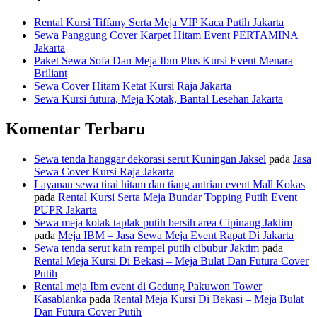
Rental Kursi Tiffany Serta Meja VIP Kaca Putih Jakarta
Sewa Panggung Cover Karpet Hitam Event PERTAMINA
Jakarta
Paket Sewa Sofa Dan Meja Ibm Plus Kursi Event Menara
Briliant
Sewa Cover Hitam Ketat Kursi Raja Jakarta
Sewa Kursi futura, Meja Kotak, Bantal Lesehan Jakarta
Komentar Terbaru
Sewa tenda hanggar dekorasi serut Kuningan Jaksel
pada
Jasa
Sewa Cover Kursi Raja Jakarta
Layanan sewa tirai hitam dan tiang antrian event Mall Kokas
pada
Rental Kursi Serta Meja Bundar Topping Putih Event
PUPR Jakarta
Sewa meja kotak taplak putih bersih area Cipinang Jaktim
pada
Meja IBM – Jasa Sewa Meja Event Rapat Di Jakarta
Sewa tenda serut kain rempel putih cibubur Jaktim
pada
Rental Meja Kursi Di Bekasi – Meja Bulat Dan Futura Cover
Putih
Rental meja Ibm event di Gedung Pakuwon Tower
Kasablanka
pada
Rental Meja Kursi Di Bekasi – Meja Bulat
Dan Futura Cover Putih