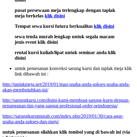
pusat persewaan meja terlengkap dengan taplak
meja berkelas
klik disini
Tempat sewa kursi futura berkualitas
klik disini
sewa tenda murah lengkap untuk segala macam
jenis event klik disini
rental kursi kuliah/lipat untuk seminar anda klik
disini
untuk pemesanan konveksi sarung kursi dan taplak meja klik
link dibawah ini :
http://taplakmeja.net/2019/01/mau-usaha-anda-sukses-usaha-anda-
akan-membutuhkan-ini/
http://sarungkursi.com/disini-kami-membuat-sarung-kursi-dengan-
penanganan-tim-yang-sangat-profesional-order-seindonesia/
https://sarungkursimurah.com/index.php/2019/01/30/cara-agar-
usaha-anda-sukses-dan-maju/
untuk pemesanan silahkan klik tombol yang di bawah ini (via