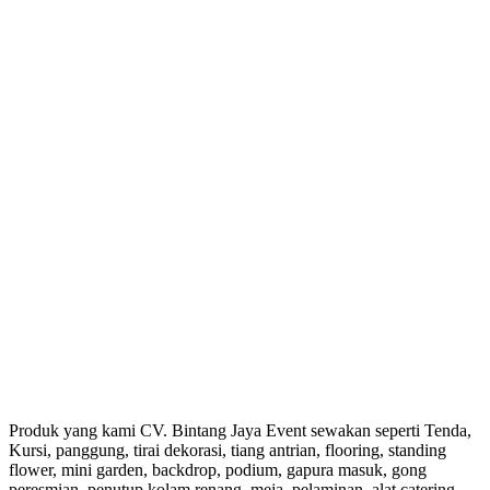
Produk yang kami CV. Bintang Jaya Event sewakan seperti Tenda,
Kursi, panggung, tirai dekorasi, tiang antrian, flooring, standing
flower, mini garden, backdrop, podium, gapura masuk, gong
peresmian, penutup kolam renang, meja, pelaminan, alat catering,