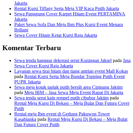
Jakarta
Rental Kursi Tiffany Serta Meja VIP Kaca Putih Jakarta
Sewa Panggung Cover Karpet Hitam Event PERTAMINA
Jakarta
Paket Sewa Sofa Dan Meja Ibm Plus Kursi Event Menara
Briliant
Sewa Cover Hitam Ketat Kursi Raja Jakarta
Komentar Terbaru
Sewa tenda hanggar dekorasi serut Kuningan Jaksel
pada
Jasa
Sewa Cover Kursi Raja Jakarta
Layanan sewa tirai hitam dan tiang antrian event Mall Kokas
pada
Rental Kursi Serta Meja Bundar Topping Putih Event
PUPR Jakarta
Sewa meja kotak taplak putih bersih area Cipinang Jaktim
pada
Meja IBM – Jasa Sewa Meja Event Rapat Di Jakarta
Sewa tenda serut kain rempel putih cibubur Jaktim
pada
Rental Meja Kursi Di Bekasi – Meja Bulat Dan Futura Cover
Putih
Rental meja Ibm event di Gedung Pakuwon Tower
Kasablanka
pada
Rental Meja Kursi Di Bekasi – Meja Bulat
Dan Futura Cover Putih