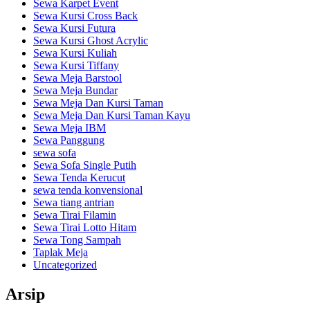
Sewa Karpet Event
Sewa Kursi Cross Back
Sewa Kursi Futura
Sewa Kursi Ghost Acrylic
Sewa Kursi Kuliah
Sewa Kursi Tiffany
Sewa Meja Barstool
Sewa Meja Bundar
Sewa Meja Dan Kursi Taman
Sewa Meja Dan Kursi Taman Kayu
Sewa Meja IBM
Sewa Panggung
sewa sofa
Sewa Sofa Single Putih
Sewa Tenda Kerucut
sewa tenda konvensional
Sewa tiang antrian
Sewa Tirai Filamin
Sewa Tirai Lotto Hitam
Sewa Tong Sampah
Taplak Meja
Uncategorized
Arsip