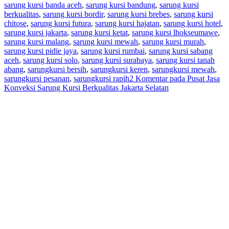
sarung kursi banda aceh
,
sarung kursi bandung
,
sarung kursi
berkualitas
,
sarung kursi bordir
,
sarung kursi brebes
,
sarung kursi
chitose
,
sarung kursi futura
,
sarung kursi hajatan
,
sarung kursi hotel
,
sarung kursi jakarta
,
sarung kursi ketat
,
sarung kursi lhokseumawe
,
sarung kursi malang
,
sarung kursi mewah
,
sarung kursi murah
,
sarung kursi pidie jaya
,
sarung kursi rumbai
,
sarung kursi sabang
aceh
,
sarung kursi solo
,
sarung kursi surabaya
,
sarung kursi tanah
abang
,
sarungkursi bersih
,
sarungkursi keren
,
sarungkursi mewah
,
sarungkursi pesanan
,
sarungkursi rapih
2 Komentar
pada Pusat Jasa
Konveksi Sarung Kursi Berkualitas Jakarta Selatan