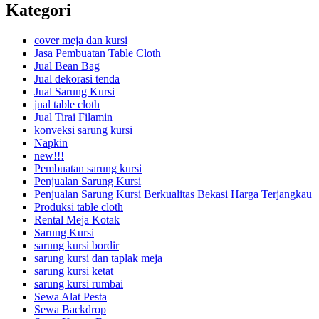
Kategori
cover meja dan kursi
Jasa Pembuatan Table Cloth
Jual Bean Bag
Jual dekorasi tenda
Jual Sarung Kursi
jual table cloth
Jual Tirai Filamin
konveksi sarung kursi
Napkin
new!!!
Pembuatan sarung kursi
Penjualan Sarung Kursi
Penjualan Sarung Kursi Berkualitas Bekasi Harga Terjangkau
Produksi table cloth
Rental Meja Kotak
Sarung Kursi
sarung kursi bordir
sarung kursi dan taplak meja
sarung kursi ketat
sarung kursi rumbai
Sewa Alat Pesta
Sewa Backdrop