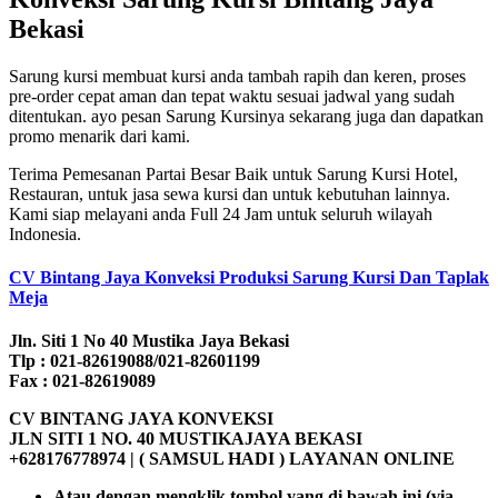
Bekasi
Sarung kursi membuat kursi anda tambah rapih dan keren, proses
pre-order cepat aman dan tepat waktu sesuai jadwal yang sudah
ditentukan. ayo pesan Sarung Kursinya sekarang juga dan dapatkan
promo menarik dari kami.
Terima Pemesanan Partai Besar Baik untuk Sarung Kursi Hotel,
Restauran, untuk jasa sewa kursi dan untuk kebutuhan lainnya.
Kami siap melayani anda Full 24 Jam untuk seluruh wilayah
Indonesia.
CV Bintang Jaya Konveksi Produksi Sarung Kursi Dan Taplak
Meja
Jln. Siti 1 No 40 Mustika Jaya Bekasi
Tlp : 021-82619088/021-82601199
Fax : 021-82619089
CV BINTANG JAYA KONVEKSI
JLN SITI 1 NO. 40 MUSTIKAJAYA BEKASI
+628176778974 | ( SAMSUL HADI ) LAYANAN ONLINE
Atau dengan mengklik tombol yang di bawah ini (via