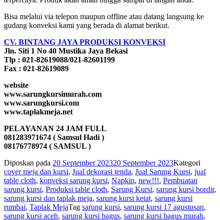
Bisa melalui via telepon maupun offline atau datang langsung ke
gudang konveksi kami yang berada di alamat berikut.
CV. BINTANG JAYA PRODUKSI KONVEKSI
Jln. Siti 1 No 40 Mustika Jaya Bekasi
Tlp : 021-82619088/021-82601199
Fax : 021-82619089
website
www.sarungkursimurah.com
www.sarungkursi.com
www.taplakmeja.net
PELAYANAN 24 JAM FULL
081283971674 ( Samsul Hadi )
08176778974 ( SAMSUL )
Diposkan pada
20 September 2023
20 September 2023
Kategori
cover meja dan kursi
,
Jual dekorasi tenda
,
Jual Sarung Kursi
,
jual
table cloth
,
konveksi sarung kursi
,
Napkin
,
new!!!
,
Pembuatan
sarung kursi
,
Produksi table cloth
,
Sarung Kursi
,
sarung kursi bordir
,
sarung kursi dan taplak meja
,
sarung kursi ketat
,
sarung kursi
rumbai
,
Taplak Meja
Tag
sarung kursi
,
sarung kursi 17 agustusan
,
sarung kursi aceh
,
sarung kursi bagus
,
sarung kursi bagus murah
,