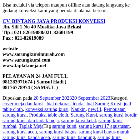
Bisa melalui via telepon maupun offline atau datang langsung ke
gudang konveksi kami yang berada di alamat berikut.
CV. BINTANG JAYA PRODUKSI KONVEKSI
Jln. Siti 1 No 40 Mustika Jaya Bekasi
Tlp : 021-82619088/021-82601199
Fax : 021-82619089
website
www.sarungkursimurah.com
www.sarungkursi.com
www.taplakmeja.net
PELAYANAN 24 JAM FULL
081283971674 ( Samsul Hadi )
08176778974 ( SAMSUL )
Diposkan pada
20 September 2023
20 September 2023
Kategori
cover meja dan kursi
,
Jual dekorasi tenda
,
Jual Sarung Kursi
,
jual
table cloth
,
konveksi sarung kursi
,
Napkin
,
new!!!
,
Pembuatan
sarung kursi
,
Produksi table cloth
,
Sarung Kursi
,
sarung kursi bordir
,
sarung kursi dan taplak meja
,
sarung kursi ketat
,
sarung kursi
rumbai
,
Taplak Meja
Tag
sarung kursi
,
sarung kursi 17 agustusan
,
sarung kursi aceh
,
sarung kursi bagus
,
sarung kursi bagus murah
,
sarung kursi banda aceh
,
sarung kursi bandung
,
sarung kursi