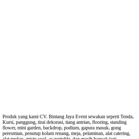
Produk yang kami CV. Bintang Jaya Event sewakan seperti Tenda,
Kursi, panggung, tirai dekorasi, tiang antrian, flooring, standing
flower, mini garden, backdrop, podium, gapura masuk, gong
peresmian, penutup kolam renang, meja, pelaminan, alat catering,
alat prokes, misty cool, ac portable, dan masih banyak lagi.