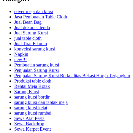
cover meja dan kursi
Jasa Pembuatan Table Cloth
Jual Bean Bag
Jual dekorasi tenda
Jual Sarung Kursi
jual table cloth
Jual Tirai Filamin
konveksi sarung kursi
Napkin
new!!!
Pembuatan sarung kursi
Penjualan Sarung Kursi
Penjualan Sarung Kursi Berkualitas Bekasi Harga Terjangkau
Produksi table cloth
Rental Meja Kotak
Sarung Kursi
sarung kursi bordir
sarung kursi dan taplak meja
sarung kursi ketat
sarung kursi rumbai
Sewa Alat Pesta
Sewa Backdrop
Sewa Karpet Event