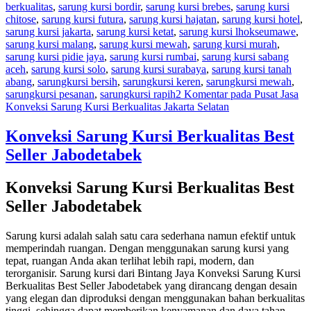
berkualitas
,
sarung kursi bordir
,
sarung kursi brebes
,
sarung kursi
chitose
,
sarung kursi futura
,
sarung kursi hajatan
,
sarung kursi hotel
,
sarung kursi jakarta
,
sarung kursi ketat
,
sarung kursi lhokseumawe
,
sarung kursi malang
,
sarung kursi mewah
,
sarung kursi murah
,
sarung kursi pidie jaya
,
sarung kursi rumbai
,
sarung kursi sabang
aceh
,
sarung kursi solo
,
sarung kursi surabaya
,
sarung kursi tanah
abang
,
sarungkursi bersih
,
sarungkursi keren
,
sarungkursi mewah
,
sarungkursi pesanan
,
sarungkursi rapih
2 Komentar
pada Pusat Jasa
Konveksi Sarung Kursi Berkualitas Jakarta Selatan
Konveksi Sarung Kursi Berkualitas Best
Seller Jabodetabek
Konveksi Sarung Kursi Berkualitas Best
Seller Jabodetabek
Sarung kursi adalah salah satu cara sederhana namun efektif untuk
memperindah ruangan. Dengan menggunakan sarung kursi yang
tepat, ruangan Anda akan terlihat lebih rapi, modern, dan
terorganisir. Sarung kursi dari Bintang Jaya Konveksi Sarung Kursi
Berkualitas Best Seller Jabodetabek yang dirancang dengan desain
yang elegan dan diproduksi dengan menggunakan bahan berkualitas
tinggi, sehingga dapat memberikan kenyamanan dan daya tahan