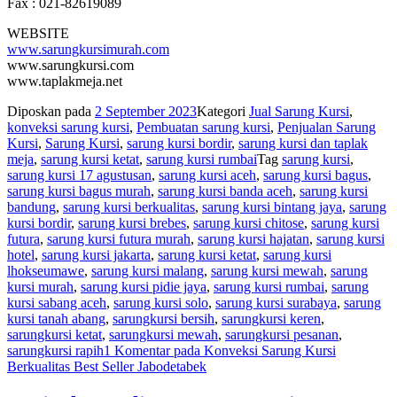
Fax : 021-82619089
WEBSITE
www.sarungkursimurah.com
www.sarungkursi.com
www.taplakmeja.net
Diposkan pada
2 September 2023
Kategori
Jual Sarung Kursi
,
konveksi sarung kursi
,
Pembuatan sarung kursi
,
Penjualan Sarung
Kursi
,
Sarung Kursi
,
sarung kursi bordir
,
sarung kursi dan taplak
meja
,
sarung kursi ketat
,
sarung kursi rumbai
Tag
sarung kursi
,
sarung kursi 17 agustusan
,
sarung kursi aceh
,
sarung kursi bagus
,
sarung kursi bagus murah
,
sarung kursi banda aceh
,
sarung kursi
bandung
,
sarung kursi berkualitas
,
sarung kursi bintang jaya
,
sarung
kursi bordir
,
sarung kursi brebes
,
sarung kursi chitose
,
sarung kursi
futura
,
sarung kursi futura murah
,
sarung kursi hajatan
,
sarung kursi
hotel
,
sarung kursi jakarta
,
sarung kursi ketat
,
sarung kursi
lhokseumawe
,
sarung kursi malang
,
sarung kursi mewah
,
sarung
kursi murah
,
sarung kursi pidie jaya
,
sarung kursi rumbai
,
sarung
kursi sabang aceh
,
sarung kursi solo
,
sarung kursi surabaya
,
sarung
kursi tanah abang
,
sarungkursi bersih
,
sarungkursi keren
,
sarungkursi ketat
,
sarungkursi mewah
,
sarungkursi pesanan
,
sarungkursi rapih
1 Komentar
pada Konveksi Sarung Kursi
Berkualitas Best Seller Jabodetabek