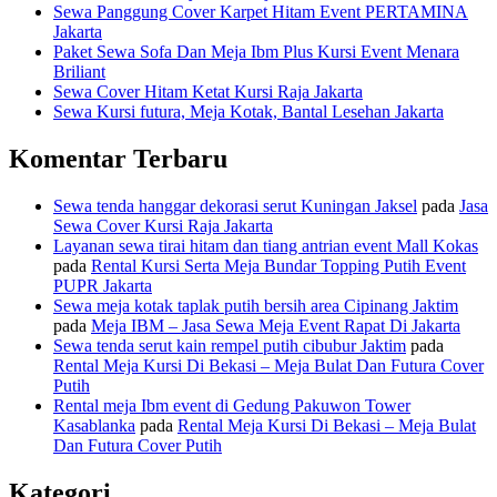
Sewa Panggung Cover Karpet Hitam Event PERTAMINA
Jakarta
Paket Sewa Sofa Dan Meja Ibm Plus Kursi Event Menara
Briliant
Sewa Cover Hitam Ketat Kursi Raja Jakarta
Sewa Kursi futura, Meja Kotak, Bantal Lesehan Jakarta
Komentar Terbaru
Sewa tenda hanggar dekorasi serut Kuningan Jaksel
pada
Jasa
Sewa Cover Kursi Raja Jakarta
Layanan sewa tirai hitam dan tiang antrian event Mall Kokas
pada
Rental Kursi Serta Meja Bundar Topping Putih Event
PUPR Jakarta
Sewa meja kotak taplak putih bersih area Cipinang Jaktim
pada
Meja IBM – Jasa Sewa Meja Event Rapat Di Jakarta
Sewa tenda serut kain rempel putih cibubur Jaktim
pada
Rental Meja Kursi Di Bekasi – Meja Bulat Dan Futura Cover
Putih
Rental meja Ibm event di Gedung Pakuwon Tower
Kasablanka
pada
Rental Meja Kursi Di Bekasi – Meja Bulat
Dan Futura Cover Putih
Kategori