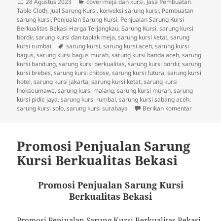
Diposkan
Kategori
28 Agustus 2023
cover meja dan kursi
,
Jasa Pembuatan
pada
Table Cloth
,
Jual Sarung Kursi
,
konveksi sarung kursi
,
Pembuatan
sarung kursi
,
Penjualan Sarung Kursi
,
Penjualan Sarung Kursi
Berkualitas Bekasi Harga Terjangkau
,
Sarung Kursi
,
sarung kursi
bordir
,
sarung kursi dan taplak meja
,
sarung kursi ketat
,
sarung
Tag
kursi rumbai
sarung kursi
,
sarung kursi aceh
,
sarung kursi
bagus
,
sarung kursi bagus murah
,
sarung kursi banda aceh
,
sarung
kursi bandung
,
sarung kursi berkualitas
,
sarung kursi bordir
,
sarung
kursi brebes
,
sarung kursi chitose
,
sarung kursi futura
,
sarung kursi
hotel
,
sarung kursi jakarta
,
sarung kursi ketat
,
sarung kursi
lhokseumawe
,
sarung kursi malang
,
sarung kursi murah
,
sarung
kursi pidie jaya
,
sarung kursi rumbai
,
sarung kursi sabang aceh
,
untuk Penj
sarung kursi solo
,
sarung kursi surabaya
Berikan komentar
Promosi Penjualan Sarung
Kursi Berkualitas Bekasi
Promosi Penjualan Sarung Kursi
Berkualitas Bekasi
Promosi Penjualan Sarung Kursi Berkualitas Bekasi