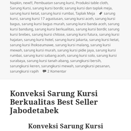
Napkin
,
new!!!
,
Pembuatan sarung kursi
,
Produksi table cloth
,
Sarung Kursi
,
sarung kursi bordir
,
sarung kursi dan taplak meja
,
Tag
sarung kursi ketat
,
sarung kursi rumbai
,
Taplak Meja
sarung
kursi
,
sarung kursi 17 agustusan
,
sarung kursi aceh
,
sarung kursi
bagus
,
sarung kursi bagus murah
,
sarung kursi banda aceh
,
sarung
kursi bandung
,
sarung kursi berkualitas
,
sarung kursi bordir
,
sarung
kursi brebes
,
sarung kursi chitose
,
sarung kursi futura
,
sarung kursi
hajatan
,
sarung kursi hotel
,
sarung kursi jakarta
,
sarung kursi ketat
,
sarung kursi lhokseumawe
,
sarung kursi malang
,
sarung kursi
mewah
,
sarung kursi murah
,
sarung kursi pidie jaya
,
sarung kursi
rumbai
,
sarung kursi sabang aceh
,
sarung kursi solo
,
sarung kursi
surabaya
,
sarung kursi tanah abang
,
sarungkursi bersih
,
sarungkursi keren
,
sarungkursi mewah
,
sarungkursi pesanan
,
pada Pusat Jasa Konveksi Sarung Kursi B
sarungkursi rapih
2 Komentar
Konveksi Sarung Kursi
Berkualitas Best Seller
Jabodetabek
Konveksi Sarung Kursi