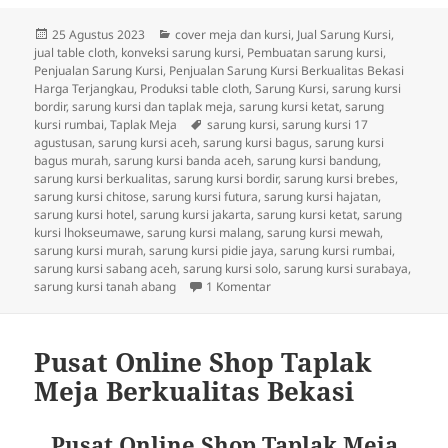
Diposkan
Kategori
25 Agustus 2023
cover meja dan kursi
,
Jual Sarung Kursi
,
pada
jual table cloth
,
konveksi sarung kursi
,
Pembuatan sarung kursi
,
Penjualan Sarung Kursi
,
Penjualan Sarung Kursi Berkualitas Bekasi
Harga Terjangkau
,
Produksi table cloth
,
Sarung Kursi
,
sarung kursi
bordir
,
sarung kursi dan taplak meja
,
sarung kursi ketat
,
sarung
Tag
kursi rumbai
,
Taplak Meja
sarung kursi
,
sarung kursi 17
agustusan
,
sarung kursi aceh
,
sarung kursi bagus
,
sarung kursi
bagus murah
,
sarung kursi banda aceh
,
sarung kursi bandung
,
sarung kursi berkualitas
,
sarung kursi bordir
,
sarung kursi brebes
,
sarung kursi chitose
,
sarung kursi futura
,
sarung kursi hajatan
,
sarung kursi hotel
,
sarung kursi jakarta
,
sarung kursi ketat
,
sarung
kursi lhokseumawe
,
sarung kursi malang
,
sarung kursi mewah
,
sarung kursi murah
,
sarung kursi pidie jaya
,
sarung kursi rumbai
,
sarung kursi sabang aceh
,
sarung kursi solo
,
sarung kursi surabaya
,
pada Promosi Penjualan Sarung 
sarung kursi tanah abang
1 Komentar
Pusat Online Shop Taplak
Meja Berkualitas Bekasi
Pusat Online Shop Taplak Meja