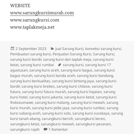
WEBSITE
www.sarungkursimurah.com
www.sarungkursi.com
www.taplakmeja.net
Diposkan
Kategori
2 September 2023
Jual Sarung Kursi
,
konveksi sarung kursi
,
pada
Pembuatan sarung kursi
,
Penjualan Sarung Kursi
,
Sarung Kursi
,
sarung kursi bordir
,
sarung kursi dan taplak meja
,
sarung kursi
Tag
ketat
,
sarung kursi rumbai
sarung kursi
,
sarung kursi 17
agustusan
,
sarung kursi aceh
,
sarung kursi bagus
,
sarung kursi
bagus murah
,
sarung kursi banda aceh
,
sarung kursi bandung
,
sarung kursi berkualitas
,
sarung kursi bintang jaya
,
sarung kursi
bordir
,
sarung kursi brebes
,
sarung kursi chitose
,
sarung kursi
futura
,
sarung kursi futura murah
,
sarung kursi hajatan
,
sarung
kursi hotel
,
sarung kursi jakarta
,
sarung kursi ketat
,
sarung kursi
lhokseumawe
,
sarung kursi malang
,
sarung kursi mewah
,
sarung
kursi murah
,
sarung kursi pidie jaya
,
sarung kursi rumbai
,
sarung
kursi sabang aceh
,
sarung kursi solo
,
sarung kursi surabaya
,
sarung
kursi tanah abang
,
sarungkursi bersih
,
sarungkursi keren
,
sarungkursi ketat
,
sarungkursi mewah
,
sarungkursi pesanan
,
pada Konveksi Sarung Kursi Berkualitas
sarungkursi rapih
1 Komentar