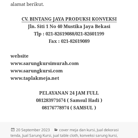
alamat berikut.
CV. BINTANG JAYA PRODUKSI KONVEKSI
Jln. Siti 1 No 40 Mustika Jaya Bekasi
Tlp : 021-82619088/021-82601199
Fax : 021-82619089
website
www.sarungkursimurah.com
www.sarungkursi.com
www.taplakmeja.net
PELAYANAN 24 JAM FULL
081283971674 ( Samsul Hadi )
08176778974 ( SAMSUL )
Diposkan
Kategori
20 September 2023
cover meja dan kursi
,
Jual dekorasi
pada
tenda
,
Jual Sarung Kursi
,
jual table cloth
,
konveksi sarung kursi
,