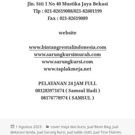
Jln. Siti 1 No 40 Mustika Jaya Bekasi
Tlp : 021-82619088/021-82601199
Fax : 021-82619089
website
www.bintangrentalindonesia.com
www.sarungkursimurah.com
www.sarungkursi.com
www.taplakmeja.net
PELAYANAN 24 JAM FULL
081283971674 ( Samsul Hadi )
08176778974 ( SAMSUL )
Diposkan
Kategori
1 Agustus 2023
cover meja dan kursi
,
Jual Bean Bag
,
Jual
pada
dekorasi tenda
,
Jual Sarung Kursi
,
jual table cloth
,
Jual Tirai Filamin
,