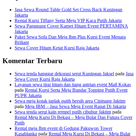
Jasa Sewa Round Table Gold Set Cross Back Kuningan
Jakarta
Rental Kursi Tiffany Serta Meja VIP Kaca Putih Jakarta
Sewa Panggung Cover Karpet Hitam Event PERTAMINA
Jakarta
Paket Sewa Sofa Dan Meja Ibm Plus Kursi Event Menara
Briliant
Sewa Cover Hitam Ketat Kursi Raja Jakarta
Komentar Terbaru
Sewa tenda hanggar dekorasi serut Kuningan Jaksel
pada
Jasa
Sewa Cover Kursi Raja Jakarta
Layanan sewa tirai hitam dan tiang antrian event Mall Kokas
pada
Rental Kursi Serta Meja Bundar Topping Putih Event
PUPR Jakarta
Sewa meja kotak taplak putih bersih area Cipinang Jaktim
pada
Meja IBM – Jasa Sewa Meja Event Rapat Di Jakarta
Sewa tenda serut kain rempel putih cibubur Jaktim
pada
Rental Meja Kursi Di Bekasi – Meja Bulat Dan Futura Cover
Putih
Rental meja Ibm event di Gedung Pakuwon Tower
Kasablanka
pada
Rental Meja Kursi Di Bekasi – Meja Bulat