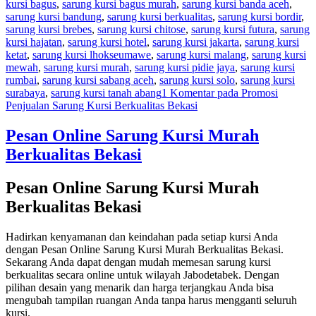
kursi bagus
,
sarung kursi bagus murah
,
sarung kursi banda aceh
,
sarung kursi bandung
,
sarung kursi berkualitas
,
sarung kursi bordir
,
sarung kursi brebes
,
sarung kursi chitose
,
sarung kursi futura
,
sarung
kursi hajatan
,
sarung kursi hotel
,
sarung kursi jakarta
,
sarung kursi
ketat
,
sarung kursi lhokseumawe
,
sarung kursi malang
,
sarung kursi
mewah
,
sarung kursi murah
,
sarung kursi pidie jaya
,
sarung kursi
rumbai
,
sarung kursi sabang aceh
,
sarung kursi solo
,
sarung kursi
surabaya
,
sarung kursi tanah abang
1 Komentar
pada Promosi
Penjualan Sarung Kursi Berkualitas Bekasi
Pesan Online Sarung Kursi Murah
Berkualitas Bekasi
Pesan Online Sarung Kursi Murah
Berkualitas Bekasi
Hadirkan kenyamanan dan keindahan pada setiap kursi Anda
dengan Pesan Online Sarung Kursi Murah Berkualitas Bekasi.
Sekarang Anda dapat dengan mudah memesan sarung kursi
berkualitas secara online untuk wilayah Jabodetabek. Dengan
pilihan desain yang menarik dan harga terjangkau Anda bisa
mengubah tampilan ruangan Anda tanpa harus mengganti seluruh
kursi.