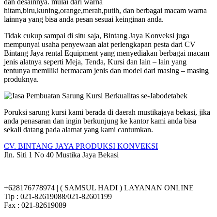
dan desainnya. mulai dari warna
hitam,biru,kuning,orange,merah,putih, dan berbagai macam warna
lainnya yang bisa anda pesan sesuai keinginan anda.
Tidak cukup sampai di situ saja, Bintang Jaya Konveksi juga
mempunyai usaha penyewaan alat perlengkapan pesta dari CV
Bintang Jaya rental Equipment yang menyediakan berbagai macam
jenis alatnya seperti Meja, Tenda, Kursi dan lain – lain yang
tentunya memiliki bermacam jenis dan model dari masing – masing
produknya.
Poruksi sarung kursi kami berada di daerah mustikajaya bekasi, jika
anda penasaran dan ingin berkunjung ke kantor kami anda bisa
sekali datang pada alamat yang kami cantumkan.
CV. BINTANG JAYA PRODUKSI KONVEKSI
Jln. Siti 1 No 40 Mustika Jaya Bekasi
+628176778974 | ( SAMSUL HADI ) LAYANAN ONLINE
Tlp : 021-82619088/021-82601199
Fax : 021-82619089