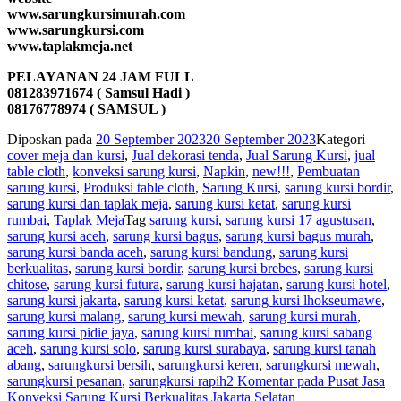
www.sarungkursimurah.com
www.sarungkursi.com
www.taplakmeja.net
PELAYANAN 24 JAM FULL
081283971674 ( Samsul Hadi )
08176778974 ( SAMSUL )
Diposkan pada
20 September 2023
20 September 2023
Kategori
cover meja dan kursi
,
Jual dekorasi tenda
,
Jual Sarung Kursi
,
jual
table cloth
,
konveksi sarung kursi
,
Napkin
,
new!!!
,
Pembuatan
sarung kursi
,
Produksi table cloth
,
Sarung Kursi
,
sarung kursi bordir
,
sarung kursi dan taplak meja
,
sarung kursi ketat
,
sarung kursi
rumbai
,
Taplak Meja
Tag
sarung kursi
,
sarung kursi 17 agustusan
,
sarung kursi aceh
,
sarung kursi bagus
,
sarung kursi bagus murah
,
sarung kursi banda aceh
,
sarung kursi bandung
,
sarung kursi
berkualitas
,
sarung kursi bordir
,
sarung kursi brebes
,
sarung kursi
chitose
,
sarung kursi futura
,
sarung kursi hajatan
,
sarung kursi hotel
,
sarung kursi jakarta
,
sarung kursi ketat
,
sarung kursi lhokseumawe
,
sarung kursi malang
,
sarung kursi mewah
,
sarung kursi murah
,
sarung kursi pidie jaya
,
sarung kursi rumbai
,
sarung kursi sabang
aceh
,
sarung kursi solo
,
sarung kursi surabaya
,
sarung kursi tanah
abang
,
sarungkursi bersih
,
sarungkursi keren
,
sarungkursi mewah
,
sarungkursi pesanan
,
sarungkursi rapih
2 Komentar
pada Pusat Jasa
Konveksi Sarung Kursi Berkualitas Jakarta Selatan