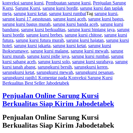
konveksi sarung kursi
,
Pembuatan sarung kursi
,
Penjualan Sarung
Kursi
,
Sarung Kursi
,
sarung kursi bordir
,
sarung kursi dan taplak
meja
,
sarung kursi ketat
,
sarung kursi rumbai
Tag
sarung kursi
,
sarung kursi 17 agustusan
,
sarung kursi aceh
,
sarung kursi bagus
,
sarung kursi bagus murah
,
sarung kursi banda aceh
,
sarung kursi
bandung
,
sarung kursi berkualitas
,
sarung kursi bintang jaya
,
sarung
kursi bordir
,
sarung kursi brebes
,
sarung kursi chitose
,
sarung kursi
futura
,
sarung kursi futura murah
,
sarung kursi hajatan
,
sarung kursi
hotel
,
sarung kursi jakarta
,
sarung kursi ketat
,
sarung kursi
lhokseumawe
,
sarung kursi malang
,
sarung kursi mewah
,
sarung
kursi murah
,
sarung kursi pidie jaya
,
sarung kursi rumbai
,
sarung
kursi sabang aceh
,
sarung kursi solo
,
sarung kursi surabaya
,
sarung
kursi tanah abang
,
sarungkursi bersih
,
sarungkursi keren
,
sarungkursi ketat
,
sarungkursi mewah
,
sarungkursi pesanan
,
sarungkursi rapih
1 Komentar
pada Konveksi Sarung Kursi
Berkualitas Best Seller Jabodetabek
Penjualan Online Sarung Kursi
Berkualitas Siap Kirim Jabodetabek
Penjualan Online Sarung Kursi
Berkualitas Siap Kirim Jabodetabek