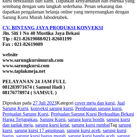
kursi berkualitas dari kami. Dapatkan kenyamanan dan estetika yang
seimbang dengan satu langkah sederhana. Pesan sekarang dan
dapatkan pengalaman belanja online yang menyenangkan dengan
Sarung Kursi Murah Jabodetabek.
CV. BINTANG JAYA PRODUKSI KONVEKSI
Jln. Siti 1 No 40 Mustika Jaya Bekasi
Tlp : 021-82619088/021-82601199
Fax : 021-82619089
website
www.sarungkursimurah.com
www.sarungkursi.com
www.taplakmeja.net
PELAYANAN 24 JAM FULL
081283971674 ( Samsul Hadi )
08176778974 ( SAMSUL )
Diposkan pada
27 Juli 2023
Kategori
cover meja dan kursi
,
Jual
Sarung Kursi
,
konveksi sarung kursi
,
Pembuatan sarung kursi
,
Penjualan Sarung Kursi
,
Penjualan Sarung Kursi Berkualitas Bekasi
Harga Terjangkau
,
Sarung Kursi
,
sarung kursi bordir
,
sarung kursi
dan taplak meja
,
sarung kursi ketat
,
sarung kursi rumbai
Tag
sarung
kursi
,
sarung kursi 17 agustusan
,
sarung kursi aceh
,
sarung kursi
bagus
,
sarung kursi bagus murah
,
sarung kursi banda aceh
,
sarung