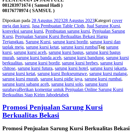
081283971674 ( Samsul Hadi )
08176778974 ( SAMSUL )
Diposkan pada
28 Agustus 2023
28 Agustus 2023
Kategori
cover
meja dan kursi
,
Jasa Pembuatan Table Cloth
,
Jual Sarung Kursi
,
konveksi sarung kursi
,
Pembuatan sarung kursi
,
Penjualan Sarung
Kursi
,
Penjualan Sarung Kursi Berkualitas Bekasi Harga
Terjangkau
,
Sarung Kursi
,
sarung kursi bordir
,
sarung kursi dan
taplak meja
,
sarung kursi ketat
,
sarung kursi rumbai
Tag
sarung
kursi
,
sarung kursi aceh
,
sarung kursi bagus
,
sarung kursi bagus
murah
,
sarung kursi banda aceh
,
sarung kursi bandung
,
sarung kursi
berkualitas
,
sarung kursi bordir
,
sarung kursi brebes
,
sarung kursi
chitose
,
sarung kursi futura
,
sarung kursi hotel
,
sarung kursi jakarta
,
sarung kursi ketat
,
sarung kursi lhokseumawe
,
sarung kursi malang
,
sarung kursi murah
,
sarung kursi pidie jaya
,
sarung kursi rumbai
,
sarung kursi sabang aceh
,
sarung kursi solo
,
sarung kursi
surabaya
Berikan komentar
untuk Penjualan Online Sarung Kursi
Berkualitas Siap Kirim Jabodetabek
Promosi Penjualan Sarung Kursi
Berkualitas Bekasi
Promosi Penjualan Sarung Kursi Berkualitas Bekasi