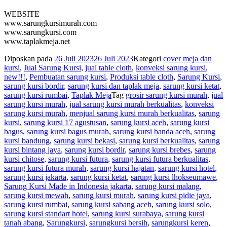
WEBSITE
www.sarungkursimurah.com
www.sarungkursi.com
www.taplakmeja.net
Diposkan pada
26 Juli 2023
26 Juli 2023
Kategori
cover meja dan
kursi
,
Jual Sarung Kursi
,
jual table cloth
,
konveksi sarung kursi
,
new!!!
,
Pembuatan sarung kursi
,
Produksi table cloth
,
Sarung Kursi
,
sarung kursi bordir
,
sarung kursi dan taplak meja
,
sarung kursi ketat
,
sarung kursi rumbai
,
Taplak Meja
Tag
grosir sarung kursi murah
,
jual
sarung kursi murah
,
jual sarung kursi murah berkualitas
,
konveksi
sarung kursi murah
,
menjual sarung kursi murah berkualitas
,
sarung
kursi
,
sarung kursi 17 agustusan
,
sarung kursi aceh
,
sarung kursi
bagus
,
sarung kursi bagus murah
,
sarung kursi banda aceh
,
sarung
kursi bandung
,
sarung kursi bekasi
,
sarung kursi berkualitas
,
sarung
kursi bintang jaya
,
sarung kursi bordir
,
sarung kursi brebes
,
sarung
kursi chitose
,
sarung kursi futura
,
sarung kursi futura berkualitas
,
sarung kursi futura murah
,
sarung kursi hajatan
,
sarung kursi hotel
,
sarung kursi jakarta
,
sarung kursi ketat
,
sarung kursi lhokseumawe
,
Sarung Kursi Made in Indonesia jakarta
,
sarung kursi malang
,
sarung kursi mewah
,
sarung kursi murah
,
sarung kursi pidie jaya
,
sarung kursi rumbai
,
sarung kursi sabang aceh
,
sarung kursi solo
,
sarung kursi standart hotel
,
sarung kursi surabaya
,
sarung kursi
tanah abang
,
Sarungkursi
,
sarungkursi bersih
,
sarungkursi keren
,