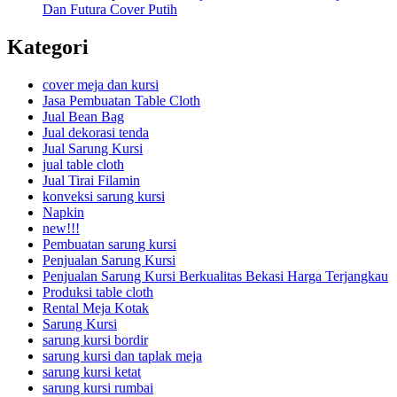
Dan Futura Cover Putih
Kategori
cover meja dan kursi
Jasa Pembuatan Table Cloth
Jual Bean Bag
Jual dekorasi tenda
Jual Sarung Kursi
jual table cloth
Jual Tirai Filamin
konveksi sarung kursi
Napkin
new!!!
Pembuatan sarung kursi
Penjualan Sarung Kursi
Penjualan Sarung Kursi Berkualitas Bekasi Harga Terjangkau
Produksi table cloth
Rental Meja Kotak
Sarung Kursi
sarung kursi bordir
sarung kursi dan taplak meja
sarung kursi ketat
sarung kursi rumbai