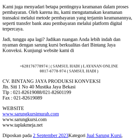
Kami juga menyadari betapa pentingnya keamanan dalam proses
pembayaran. Oleh karena itu, kami mengutamakan keamanan
transaksi melalui metode pembayaran yang terjamin keamanannya,
seperti transfer bank atau pembayaran melalui platform digital
terpercaya.
Jadi, tunggu apa lagi? Jadikan ruangan Anda lebih indah dan
nyaman dengan sarung kursi berkualitas dari Bintang Jaya
Konveksi. Kunjungi website kami di
+628176778974 | ( SAMSUL HADI ) LAYANAN ONLINE
0817-6778-974 ( SAMSUL HADI )
CV. BINTANG JAYA PRODUKSI KONVEKSI
Jln. Siti 1 No 40 Mustika Jaya Bekasi
Tlp : 021-82619088/021-82601199
Fax : 021-82619089
WEBSITE
www.sarungkursimurah.com
www.sarungkursi.com
www.taplakmeja.net
Diposkan pada
2 September 2023
Kategori
Jual Sarung Kursi
,