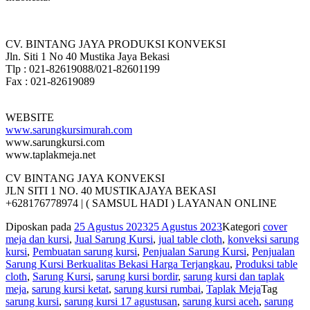
CV. BINTANG JAYA PRODUKSI KONVEKSI
Jln. Siti 1 No 40 Mustika Jaya Bekasi
Tlp : 021-82619088/021-82601199
Fax : 021-82619089
WEBSITE
www.sarungkursimurah.com
www.sarungkursi.com
www.taplakmeja.net
CV BINTANG JAYA KONVEKSI
JLN SITI 1 NO. 40 MUSTIKAJAYA BEKASI
+628176778974 | ( SAMSUL HADI ) LAYANAN ONLINE
Diposkan pada
25 Agustus 2023
25 Agustus 2023
Kategori
cover
meja dan kursi
,
Jual Sarung Kursi
,
jual table cloth
,
konveksi sarung
kursi
,
Pembuatan sarung kursi
,
Penjualan Sarung Kursi
,
Penjualan
Sarung Kursi Berkualitas Bekasi Harga Terjangkau
,
Produksi table
cloth
,
Sarung Kursi
,
sarung kursi bordir
,
sarung kursi dan taplak
meja
,
sarung kursi ketat
,
sarung kursi rumbai
,
Taplak Meja
Tag
sarung kursi
,
sarung kursi 17 agustusan
,
sarung kursi aceh
,
sarung