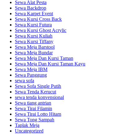
Sewa Alat Pesta
Sewa Backdrop
Sewa Karpet Event
Sewa Kursi Cross Back
Sewa Kursi Futura
Sewa Kursi Ghost Acrylic
Sewa Kursi Kuliah
Sewa Kursi Tiffany
Sewa Meja Barstool
Sewa Meja Bundar
Sewa Meja Dan Kursi Taman
Sewa Meja Dan Kursi Taman Kayu
Sewa Meja IBM
Sewa Panggung
sewa sofa
Sewa Sofa Single Putih
Sewa Tenda Kerucut
sewa tenda konvensional
Sewa tiang antrian
Sewa Tirai Filamin
Sewa Tirai Lotto Hitam
Sewa Tong Sampah
Taplak Meja
Uncategorized