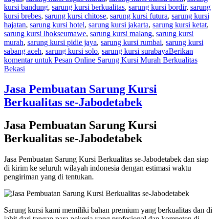
kursi bandung
,
sarung kursi berkualitas
,
sarung kursi bordir
,
sarung
kursi brebes
,
sarung kursi chitose
,
sarung kursi futura
,
sarung kursi
hajatan
,
sarung kursi hotel
,
sarung kursi jakarta
,
sarung kursi ketat
,
sarung kursi lhokseumawe
,
sarung kursi malang
,
sarung kursi
murah
,
sarung kursi pidie jaya
,
sarung kursi rumbai
,
sarung kursi
sabang aceh
,
sarung kursi solo
,
sarung kursi surabaya
Berikan
komentar
untuk Pesan Online Sarung Kursi Murah Berkualitas
Bekasi
Jasa Pembuatan Sarung Kursi
Berkualitas se-Jabodetabek
Jasa Pembuatan Sarung Kursi
Berkualitas se-Jabodetabek
Jasa Pembuatan Sarung Kursi Berkualitas se-Jabodetabek dan siap
di kirim ke seluruh wilayah indonesia dengan estimasi waktu
pengiriman yang di tentukan.
Sarung kursi kami memiliki bahan premium yang berkualitas dan di
jahit dari tangan para pekerja yang profesional dan kompeten di