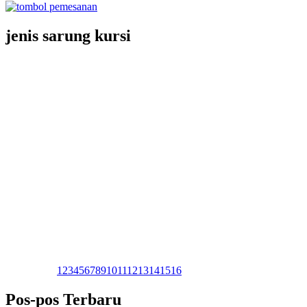
jenis sarung kursi
1
2
3
4
5
6
7
8
9
10
11
12
13
14
15
16
Pos-pos Terbaru