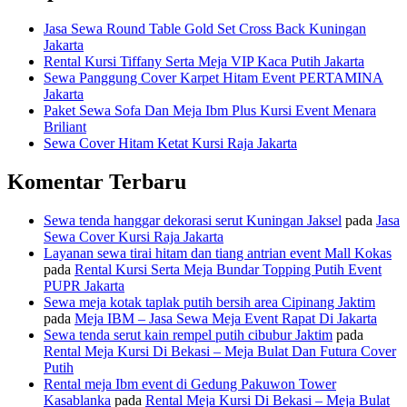
Jasa Sewa Round Table Gold Set Cross Back Kuningan
Jakarta
Rental Kursi Tiffany Serta Meja VIP Kaca Putih Jakarta
Sewa Panggung Cover Karpet Hitam Event PERTAMINA
Jakarta
Paket Sewa Sofa Dan Meja Ibm Plus Kursi Event Menara
Briliant
Sewa Cover Hitam Ketat Kursi Raja Jakarta
Komentar Terbaru
Sewa tenda hanggar dekorasi serut Kuningan Jaksel
pada
Jasa
Sewa Cover Kursi Raja Jakarta
Layanan sewa tirai hitam dan tiang antrian event Mall Kokas
pada
Rental Kursi Serta Meja Bundar Topping Putih Event
PUPR Jakarta
Sewa meja kotak taplak putih bersih area Cipinang Jaktim
pada
Meja IBM – Jasa Sewa Meja Event Rapat Di Jakarta
Sewa tenda serut kain rempel putih cibubur Jaktim
pada
Rental Meja Kursi Di Bekasi – Meja Bulat Dan Futura Cover
Putih
Rental meja Ibm event di Gedung Pakuwon Tower
Kasablanka
pada
Rental Meja Kursi Di Bekasi – Meja Bulat