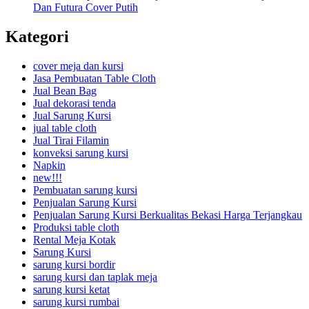
Dan Futura Cover Putih
Kategori
cover meja dan kursi
Jasa Pembuatan Table Cloth
Jual Bean Bag
Jual dekorasi tenda
Jual Sarung Kursi
jual table cloth
Jual Tirai Filamin
konveksi sarung kursi
Napkin
new!!!
Pembuatan sarung kursi
Penjualan Sarung Kursi
Penjualan Sarung Kursi Berkualitas Bekasi Harga Terjangkau
Produksi table cloth
Rental Meja Kotak
Sarung Kursi
sarung kursi bordir
sarung kursi dan taplak meja
sarung kursi ketat
sarung kursi rumbai