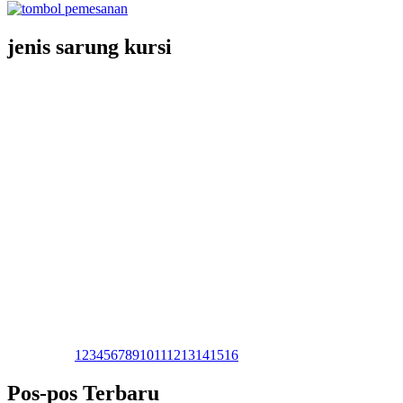
jenis sarung kursi
1
2
3
4
5
6
7
8
9
10
11
12
13
14
15
16
Pos-pos Terbaru