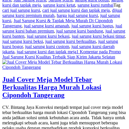
kursi dan taplak meja
,
sarung kursi ketat
,
sarung kursi rumbai
Tag
cari jual sarung kursi
,
cari jual sarung kursi dan taplak meja
,
dijual
sarung kursi premium murah
,
harga jual sarung kursi
,
jual sarung
kursi
,
Jual Sarung Kursi & Taplak Meja Murah Di Cipondoh
Tangerang
,
jual sarung kursi amanah
,
jual sarung kursi bagus
,
jual
sarung kursi bahan premium
,
jual sarung kursi bandung
,
jual sarung
kursi banten
,
jual sarung kursi bekasi
,
jual sarung kursi bekasi timur
,
jual sarung kursi beksi
,
jual sarung kursi berkualitas
,
jual sarung
kursi bogor
,
jual sarung kursi custom
,
jual sarung kursi daerah
jakarta
,
jual sarung kursi dan taplak meja
1 Komentar
pada Promo
Jual Sarung Kursi Kualitas Terbaik Siap Kirim Jakarta Selatan
Jual Cover Meja Model Tebar
Berkualitas Harga Murah Lokasi
Cipondoh Tangerang
CV. Bintang Jaya Konveksi menjadi tempat jual cover meja model
tebar berkualitas harga murah lokasi Cipondoh Tangerang yang bisa
anda jadikan solusi untuk kebutuhan acara anda. Tidak hanya untuk
melengkapi sebuah acara, kami juga telah mensupport beberapa
pelaku usaha dengan menghadirkan produk konveksi berkualitas