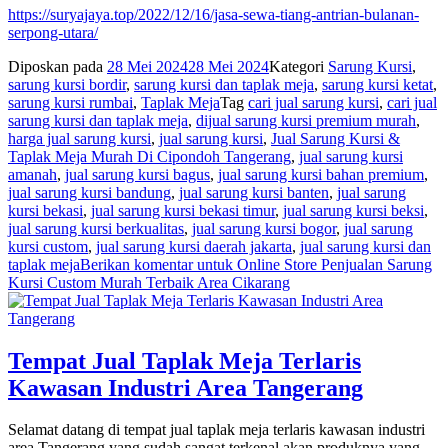
https://suryajaya.top/2022/12/16/jasa-sewa-tiang-antrian-bulanan-
serpong-utara/
Diposkan pada
28 Mei 2024
28 Mei 2024
Kategori
Sarung Kursi
,
sarung kursi bordir
,
sarung kursi dan taplak meja
,
sarung kursi ketat
,
sarung kursi rumbai
,
Taplak Meja
Tag
cari jual sarung kursi
,
cari jual
sarung kursi dan taplak meja
,
dijual sarung kursi premium murah
,
harga jual sarung kursi
,
jual sarung kursi
,
Jual Sarung Kursi &
Taplak Meja Murah Di Cipondoh Tangerang
,
jual sarung kursi
amanah
,
jual sarung kursi bagus
,
jual sarung kursi bahan premium
,
jual sarung kursi bandung
,
jual sarung kursi banten
,
jual sarung
kursi bekasi
,
jual sarung kursi bekasi timur
,
jual sarung kursi beksi
,
jual sarung kursi berkualitas
,
jual sarung kursi bogor
,
jual sarung
kursi custom
,
jual sarung kursi daerah jakarta
,
jual sarung kursi dan
taplak meja
Berikan komentar
untuk Online Store Penjualan Sarung
Kursi Custom Murah Terbaik Area Cikarang
Tempat Jual Taplak Meja Terlaris
Kawasan Industri Area Tangerang
Selamat datang di tempat jual taplak meja terlaris kawasan industri
area Tangerang yang sudah sangat terkenal akan produknya yang