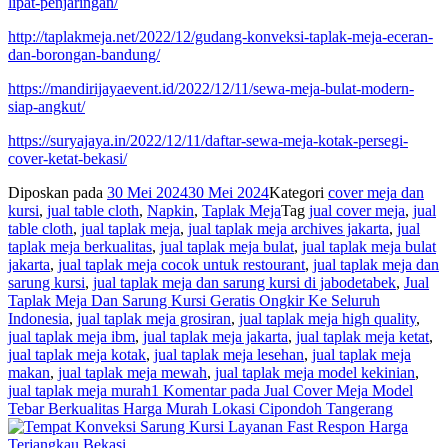
lipat-penjaringan/
http://taplakmeja.net/2022/12/gudang-konveksi-taplak-meja-eceran-
dan-borongan-bandung/
https://mandirijayaevent.id/2022/12/11/sewa-meja-bulat-modern-
siap-angkut/
https://suryajaya.in/2022/12/11/daftar-sewa-meja-kotak-persegi-
cover-ketat-bekasi/
Diposkan pada
30 Mei 2024
30 Mei 2024
Kategori
cover meja dan
kursi
,
jual table cloth
,
Napkin
,
Taplak Meja
Tag
jual cover meja
,
jual
table cloth
,
jual taplak meja
,
jual taplak meja archives jakarta
,
jual
taplak meja berkualitas
,
jual taplak meja bulat
,
jual taplak meja bulat
jakarta
,
jual taplak meja cocok untuk restourant
,
jual taplak meja dan
sarung kursi
,
jual taplak meja dan sarung kursi di jabodetabek
,
Jual
Taplak Meja Dan Sarung Kursi Geratis Ongkir Ke Seluruh
Indonesia
,
jual taplak meja grosiran
,
jual taplak meja high quality
,
jual taplak meja ibm
,
jual taplak meja jakarta
,
jual taplak meja ketat
,
jual taplak meja kotak
,
jual taplak meja lesehan
,
jual taplak meja
makan
,
jual taplak meja mewah
,
jual taplak meja model kekinian
,
jual taplak meja murah
1 Komentar
pada Jual Cover Meja Model
Tebar Berkualitas Harga Murah Lokasi Cipondoh Tangerang