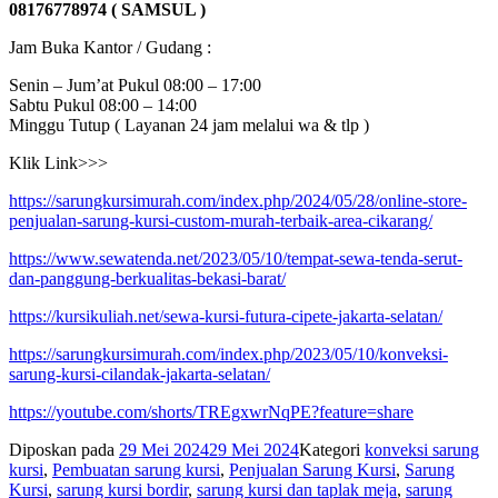
08176778974 ( SAMSUL )
Jam Buka Kantor / Gudang :
Senin – Jum’at Pukul 08:00 – 17:00
Sabtu Pukul 08:00 – 14:00
Minggu Tutup ( Layanan 24 jam melalui wa & tlp )
Klik Link>>>
https://sarungkursimurah.com/index.php/2024/05/28/online-store-
penjualan-sarung-kursi-custom-murah-terbaik-area-cikarang/
https://www.sewatenda.net/2023/05/10/tempat-sewa-tenda-serut-
dan-panggung-berkualitas-bekasi-barat/
https://kursikuliah.net/sewa-kursi-futura-cipete-jakarta-selatan/
https://sarungkursimurah.com/index.php/2023/05/10/konveksi-
sarung-kursi-cilandak-jakarta-selatan/
https://youtube.com/shorts/TREgxwrNqPE?feature=share
Diposkan pada
29 Mei 2024
29 Mei 2024
Kategori
konveksi sarung
kursi
,
Pembuatan sarung kursi
,
Penjualan Sarung Kursi
,
Sarung
Kursi
,
sarung kursi bordir
,
sarung kursi dan taplak meja
,
sarung