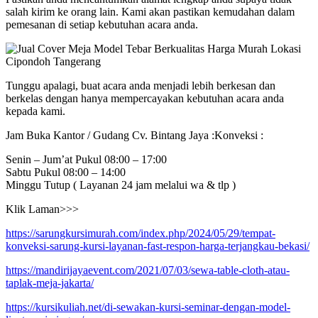
salah kirim ke orang lain. Kami akan pastikan kemudahan dalam
pemesanan di setiap kebutuhan acara anda.
Tunggu apalagi, buat acara anda menjadi lebih berkesan dan
berkelas dengan hanya mempercayakan kebutuhan acara anda
kepada kami.
Jam Buka Kantor / Gudang Cv. Bintang Jaya :Konveksi :
Senin – Jum’at Pukul 08:00 – 17:00
Sabtu Pukul 08:00 – 14:00
Minggu Tutup ( Layanan 24 jam melalui wa & tlp )
Klik Laman>>>
https://sarungkursimurah.com/index.php/2024/05/29/tempat-
konveksi-sarung-kursi-layanan-fast-respon-harga-terjangkau-bekasi/
https://mandirijayaevent.com/2021/07/03/sewa-table-cloth-atau-
taplak-meja-jakarta/
https://kursikuliah.net/di-sewakan-kursi-seminar-dengan-model-