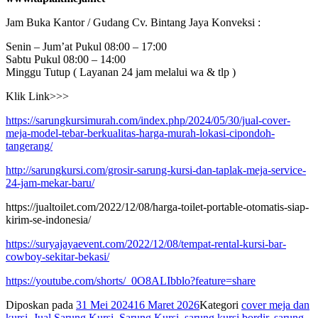
Jam Buka Kantor / Gudang Cv. Bintang Jaya Konveksi :
Senin – Jum’at Pukul 08:00 – 17:00
Sabtu Pukul 08:00 – 14:00
Minggu Tutup ( Layanan 24 jam melalui wa & tlp )
Klik Link>>>
https://sarungkursimurah.com/index.php/2024/05/30/jual-cover-
meja-model-tebar-berkualitas-harga-murah-lokasi-cipondoh-
tangerang/
http://sarungkursi.com/grosir-sarung-kursi-dan-taplak-meja-service-
24-jam-mekar-baru/
https://jualtoilet.com/2022/12/08/harga-toilet-portable-otomatis-siap-
kirim-se-indonesia/
https://suryajayaevent.com/2022/12/08/tempat-rental-kursi-bar-
cowboy-sekitar-bekasi/
https://youtube.com/shorts/_0O8ALIbblo?feature=share
Diposkan pada
31 Mei 2024
16 Maret 2026
Kategori
cover meja dan
kursi
,
Jual Sarung Kursi
,
Sarung Kursi
,
sarung kursi bordir
,
sarung