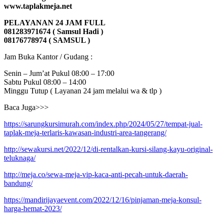
www.taplakmeja.net
PELAYANAN 24 JAM FULL
081283971674 ( Samsul Hadi )
08176778974 ( SAMSUL )
Jam Buka Kantor / Gudang :
Senin – Jum’at Pukul 08:00 – 17:00
Sabtu Pukul 08:00 – 14:00
Minggu Tutup ( Layanan 24 jam melalui wa & tlp )
Baca Juga>>>
https://sarungkursimurah.com/index.php/2024/05/27/tempat-jual-
taplak-meja-terlaris-kawasan-industri-area-tangerang/
http://sewakursi.net/2022/12/di-rentalkan-kursi-silang-kayu-original-
teluknaga/
http://meja.co/sewa-meja-vip-kaca-anti-pecah-untuk-daerah-
bandung/
https://mandirijayaevent.com/2022/12/16/pinjaman-meja-konsul-
harga-hemat-2023/