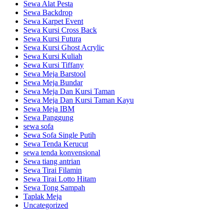
Sewa Alat Pesta
Sewa Backdrop
Sewa Karpet Event
Sewa Kursi Cross Back
Sewa Kursi Futura
Sewa Kursi Ghost Acrylic
Sewa Kursi Kuliah
Sewa Kursi Tiffany
Sewa Meja Barstool
Sewa Meja Bundar
Sewa Meja Dan Kursi Taman
Sewa Meja Dan Kursi Taman Kayu
Sewa Meja IBM
Sewa Panggung
sewa sofa
Sewa Sofa Single Putih
Sewa Tenda Kerucut
sewa tenda konvensional
Sewa tiang antrian
Sewa Tirai Filamin
Sewa Tirai Lotto Hitam
Sewa Tong Sampah
Taplak Meja
Uncategorized