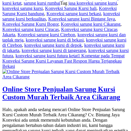
kursi ketat
,
sarung kursi rumbai
Tag
jasa konveksi sarung kursi
,
konveksi sarung kursi
,
Konveksi Sarung Kursi bali
,
Konveksi
Sarung Kursi bandung
,
Konveksi sarung kursi bekasi
,
konveksi
sarung kursi berkualitas
,
Konveksi sarung kursi Bintang Jaya
,
Konveksi Sarung Kursi Bogor
,
Konveksi sarung kursi Cikarang
,
Konveksi sarung kursi Ciracas
,
Konveksi sarung kursi Ciracas
Jakarta
,
Konveksi sarung kursi Cirebon
,
konveksi sarung kursi dan
taplak meja
,
konveksi sarung kursi di bekasi
,
konveksi sarung kursi
di Cirebon
,
konveksi sarung kursi di depok
,
konveksi sarung kursi
di jakarta
,
konveksi sarung kursi di tangerang
,
konveksi sarung kursi
futura
,
konveksi sarung kursi futura ketat
1 Komentar
pada Tempat
Konveksi Sarung Kursi Layanan Fast Respon Harga Terjangkau
Bekasi
Online Store Penjualan Sarung Kursi
Custom Murah Terbaik Area Cikarang
Halo, apakah anda sedang mencari Online Store Penjualan Sarung
Kursi Custom Murah Terbaik Area Cikarang? Cv. Bintang Jaya
Konveksi ada untuk memenuhi kebutuhan anda. Dengan
pengalaman bertahun-tahun dalam industri ini, kami bangga
menyediakan sarung kursi terbaik yang dapat meningkatkan estetika