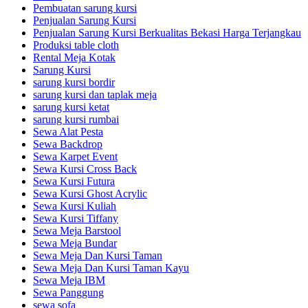
Pembuatan sarung kursi
Penjualan Sarung Kursi
Penjualan Sarung Kursi Berkualitas Bekasi Harga Terjangkau
Produksi table cloth
Rental Meja Kotak
Sarung Kursi
sarung kursi bordir
sarung kursi dan taplak meja
sarung kursi ketat
sarung kursi rumbai
Sewa Alat Pesta
Sewa Backdrop
Sewa Karpet Event
Sewa Kursi Cross Back
Sewa Kursi Futura
Sewa Kursi Ghost Acrylic
Sewa Kursi Kuliah
Sewa Kursi Tiffany
Sewa Meja Barstool
Sewa Meja Bundar
Sewa Meja Dan Kursi Taman
Sewa Meja Dan Kursi Taman Kayu
Sewa Meja IBM
Sewa Panggung
sewa sofa