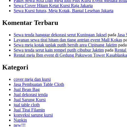
Paket Sewa Sofa Dan Meja Ibm Plus Kursi Event Menara Brili
Sewa Cover Hitam Ketat Kursi Raja Jakarta
Sewa Kursi futura, Meja Kotak, Bantal Lesehan Jakarta
Komentar Terbaru
Sewa tenda hanggar dekorasi serut Kuningan Jaksel
pada
Jasa 
Layanan sewa tirai hitam dan tiang antrian event Mall Kokas
p
Sewa meja kotak taplak putih bersih area Cipinang Jaktim
pad
Sewa tenda serut kain rempel putih cibubur Jaktim
pada
Rental
Rental meja Ibm event di Gedung Pakuwon Tower Kasablanka
Kategori
cover meja dan kursi
Jasa Pembuatan Table Cloth
Jual Bean Bag
Jual dekorasi tenda
Jual Sarung Kursi
jual table cloth
Jual Tirai Filamin
konveksi sarung kursi
Napkin
new!!!