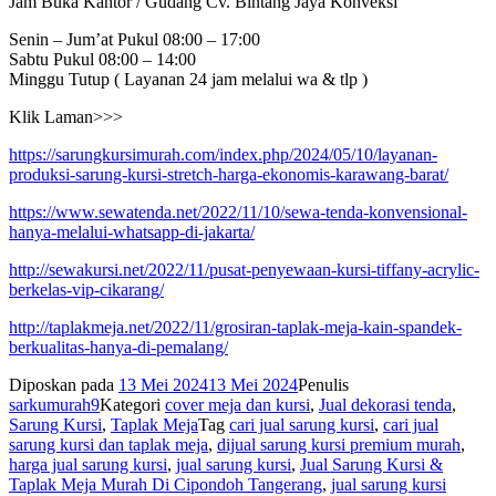
Jam Buka Kantor / Gudang Cv. Bintang Jaya Konveksi
Senin – Jum’at Pukul 08:00 – 17:00
Sabtu Pukul 08:00 – 14:00
Minggu Tutup ( Layanan 24 jam melalui wa & tlp )
Klik Laman>>>
https://sarungkursimurah.com/index.php/2024/05/10/layanan-
produksi-sarung-kursi-stretch-harga-ekonomis-karawang-barat/
https://www.sewatenda.net/2022/11/10/sewa-tenda-konvensional-
hanya-melalui-whatsapp-di-jakarta/
http://sewakursi.net/2022/11/pusat-penyewaan-kursi-tiffany-acrylic-
berkelas-vip-cikarang/
http://taplakmeja.net/2022/11/grosiran-taplak-meja-kain-spandek-
berkualitas-hanya-di-pemalang/
Diposkan pada
13 Mei 2024
13 Mei 2024
Penulis
sarkumurah9
Kategori
cover meja dan kursi
,
Jual dekorasi tenda
,
Sarung Kursi
,
Taplak Meja
Tag
cari jual sarung kursi
,
cari jual
sarung kursi dan taplak meja
,
dijual sarung kursi premium murah
,
harga jual sarung kursi
,
jual sarung kursi
,
Jual Sarung Kursi &
Taplak Meja Murah Di Cipondoh Tangerang
,
jual sarung kursi