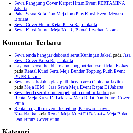
Sewa Panggung Cover Karpet Hitam Event PERTAMINA
Jakarta
Paket Sewa Sofa Dan Meja Ibm Plus Kursi Event Menara
Briliant
Sewa Cover Hitam Ketat Kursi Raja Jakarta
Sewa Kursi futura, Meja Kotak, Bantal Lesehan Jakarta
Komentar Terbaru
Sewa tenda hanggar dekorasi serut Kuningan Jaksel
pada
Jasa
Sewa Cover Kursi Raja Jakarta
Layanan sewa tirai hitam dan tiang antrian event Mall Kokas
pada
Rental Kursi Serta Meja Bundar Topping Putih Event
PUPR Jakarta
Sewa meja kotak taplak putih bersih area Cipinang Jaktim
pada
Meja IBM – Jasa Sewa Meja Event Rapat Di Jakarta
Sewa tenda serut kain rempel putih cibubur Jaktim
pada
Rental Meja Kursi Di Bekasi – Meja Bulat Dan Futura Cover
Putih
Rental meja Ibm event di Gedung Pakuwon Tower
Kasablanka
pada
Rental Meja Kursi Di Bekasi – Meja Bulat
Dan Futura Cover Putih
Kategori