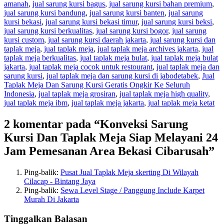
amanah
,
jual sarung kursi bagus
,
jual sarung kursi bahan premium
,
jual sarung kursi bandung
,
jual sarung kursi banten
,
jual sarung
kursi bekasi
,
jual sarung kursi bekasi timur
,
jual sarung kursi beksi
,
jual sarung kursi berkualitas
,
jual sarung kursi bogor
,
jual sarung
kursi custom
,
jual sarung kursi daerah jakarta
,
jual sarung kursi dan
taplak meja
,
jual taplak meja
,
jual taplak meja archives jakarta
,
jual
taplak meja berkualitas
,
jual taplak meja bulat
,
jual taplak meja bulat
jakarta
,
jual taplak meja cocok untuk restourant
,
jual taplak meja dan
sarung kursi
,
jual taplak meja dan sarung kursi di jabodetabek
,
Jual
Taplak Meja Dan Sarung Kursi Geratis Ongkir Ke Seluruh
Indonesia
,
jual taplak meja grosiran
,
jual taplak meja high quality
,
jual taplak meja ibm
,
jual taplak meja jakarta
,
jual taplak meja ketat
2 komentar pada “Konveksi Sarung
Kursi Dan Taplak Meja Siap Melayani 24
Jam Pemesanan Area Bekasi Cibarusah”
Ping-balik:
Pusat Jual Taplak Meja skerting Di Wilayah
Cilacap - Bintang Jaya
Ping-balik:
Sewa Level Stage / Panggung Include Karpet
Murah Di Jakarta
Tinggalkan Balasan