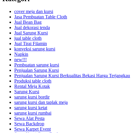
cover meja dan kursi
Jasa Pembuatan Table Cloth
Jual Bean Bag
Jual dekorasi tenda
Jual Sarung Kursi
jual table cloth
Jual Tirai Filamin
konveksi sarung kursi
Napkin
new!!!
Pembuatan sarung kursi
Penjualan Sarung Kursi
Penjualan Sarung Kursi Berkualitas Bekasi Harga Terjangkau
Produksi table cloth
Rental Meja Kotak
Sarung Kursi
sarung kursi bordir
sarung kursi dan taplak meja
sarung kursi ketat
sarung kursi rumbai
Sewa Alat Pesta
Sewa Backdrop
Sewa Karpet Event