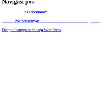
Navigasi pos
Sebelumnya
Pos sebelumnya:
Layanan Produksi Sarung Kursi
Stretch Harga Ekonomis Karawang Barat
Berikut
Pos berikutnya:
Penerima Jasa Konveksi Sarung Kursi
Terbaik Di Tangerang Banten
Dengan bangga bertenaga WordPress