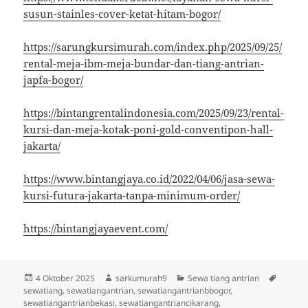
susun-stainles-cover-ketat-hitam-bogor/
https://sarungkursimurah.com/index.php/2025/09/25/
rental-meja-ibm-meja-bundar-dan-tiang-antrian-
japfa-bogor/
https://bintangrentalindonesia.com/2025/09/23/rental-
kursi-dan-meja-kotak-poni-gold-conventipon-hall-
jakarta/
https://www.bintangjaya.co.id/2022/04/06/jasa-sewa-
kursi-futura-jakarta-tanpa-minimum-order/
https://bintangjayaevent.com/
Diposkan
Penulis
Kategori
Tag
4 Oktober 2025
sarkumurah9
Sewa tiang antrian
pada
sewatiang
,
sewatiangantrian
,
sewatiangantrianbbogor
,
sewatiangantrianbekasi
,
sewatiangantriancikarang
,