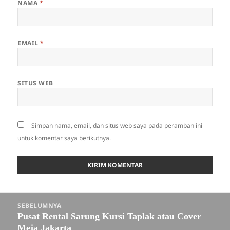
NAMA
*
EMAIL
*
SITUS WEB
Simpan nama, email, dan situs web saya pada peramban ini
untuk komentar saya berikutnya.
Navigasi
SEBELUMNYA
pos
Pusat Rental Sarung Kursi Taplak atau Cover
Pos
Meja Jakarta
sebelumnya: