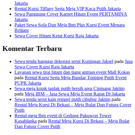
Jakarta
Rental Kursi Tiffany Serta Meja VIP Kaca Putih Jakarta
Sewa Panggung Cover Karpet Hitam Event PERTAMINA
Jakarta
Paket Sewa Sofa Dan Meja Ibm Plus Kursi Event Menara
Briliant
Sewa Cover Hitam Ketat Kursi Raja Jakarta
Komentar Terbaru
Sewa tenda hanggar dekorasi serut Kuningan Jaksel
pada
Jasa
Sewa Cover Kursi Raja Jakarta
Layanan sewa tirai hitam dan tiang antrian event Mall Kokas
pada
Rental Kursi Serta Meja Bundar Topping Putih Event
PUPR Jakarta
Sewa meja kotak taplak putih bersih area Cipinang Jaktim
pada
Meja IBM – Jasa Sewa Meja Event Rapat Di Jakarta
Sewa tenda serut kain rempel putih cibubur Jaktim
pada
Rental Meja Kursi Di Bekasi – Meja Bulat Dan Futura Cover
Putih
Rental meja Ibm event di Gedung Pakuwon Tower
Kasablanka
pada
Rental Meja Kursi Di Bekasi – Meja Bulat
Dan Futura Cover Putih