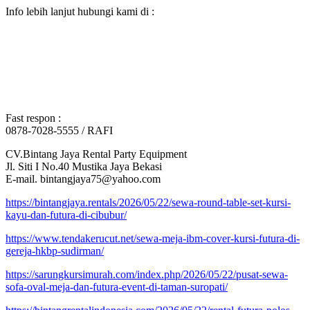
Info lebih lanjut hubungi kami di :
Fast respon :
0878-7028-5555 / RAFI
CV.Bintang Jaya Rental Party Equipment
Jl. Siti I No.40 Mustika Jaya Bekasi
E-mail. bintangjaya75@yahoo.com
https://bintangjaya.rentals/2026/05/22/sewa-round-table-set-kursi-
kayu-dan-futura-di-cibubur/
https://www.tendakerucut.net/sewa-meja-ibm-cover-kursi-futura-di-
gereja-hkbp-sudirman/
https://sarungkursimurah.com/index.php/2026/05/22/pusat-sewa-
sofa-oval-meja-dan-futura-event-di-taman-suropati/