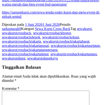
https://bintangrentalindonesia.com/2026/05/22/rental-futura-polos-
warna-merah-dan-biru-event-bsd-tangerang/
https://sarungkursi.com/sewa-tenda-roder-kursi-dan-meja-event-di-
sirkuit-sentul/
Diposkan pada
1 Juni 2026
1 Juni 2026
Penulis
sarkumurah9
Kategori
Sewa Kursi Cross Back
Tag
sewakursi
,
sewakursicrossback
,
sewakursicrossbackbogor
,
sewakursicrossbackdepok
,
sewakursicrossbackekasi
,
sewakursicrossbackjakarta
,
sewakursicrossbackjakartabarat
,
sewakursicrossbackjakartapusat
,
sewakursicrossbackjakartaselatan
,
sewakursicrossbackjakartatanggerang
,
sewakursicrossbackjakartatimur
,
sewakursicrossbackjakartautara
,
sewakursisilang
,
sewakursisilangkayu
Tinggalkan Balasan
Alamat email Anda tidak akan dipublikasikan.
Ruas yang wajib
ditandai
*
Komentar
*