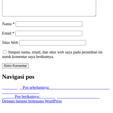
Nama
*
Email
*
Situs Web
Simpan nama, email, dan situs web saya pada peramban ini
untuk komentar saya berikutnya.
Navigasi pos
Sebelumnya
Pos sebelumnya:
Sewa Tenda Serut Dan Tenda Plafon
Bekualitas Area Jakarta
Berikut
Pos berikutnya:
Sewa Meja Kursi Cover Biru Jakarta
Dengan bangga bertenaga WordPress