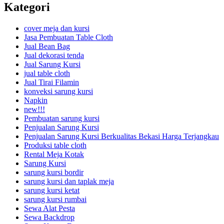
Kategori
cover meja dan kursi
Jasa Pembuatan Table Cloth
Jual Bean Bag
Jual dekorasi tenda
Jual Sarung Kursi
jual table cloth
Jual Tirai Filamin
konveksi sarung kursi
Napkin
new!!!
Pembuatan sarung kursi
Penjualan Sarung Kursi
Penjualan Sarung Kursi Berkualitas Bekasi Harga Terjangkau
Produksi table cloth
Rental Meja Kotak
Sarung Kursi
sarung kursi bordir
sarung kursi dan taplak meja
sarung kursi ketat
sarung kursi rumbai
Sewa Alat Pesta
Sewa Backdrop