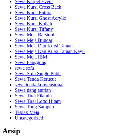
Sewa Karpet Event
Sewa Kursi Cross Back
Sewa Kursi Futura
Sewa Kursi Ghost Acrylic
Sewa Kursi Kuliah
Sewa Kursi Tiffany
Sewa Meja Barstool
Sewa Meja Bundar
Sewa Meja Dan Kursi Taman
Sewa Meja Dan Kursi Taman Kayu
Sewa Meja IBM
Sewa Panggung
sewa sofa
Sewa Sofa Single Putih
Sewa Tenda Kerucut
sewa tenda konvensional
Sewa tiang antrian
Sewa Tirai Filamin
Sewa Tirai Lotto Hitam
Sewa Tong Sampah
Taplak Meja
Uncategorized
Arsip