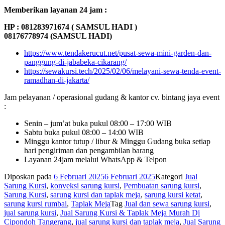
Memberikan layanan 24 jam :
HP : 081283971674 ( SAMSUL HADI )
08176778974 (SAMSUL HADI)
https://www.tendakerucut.net/pusat-sewa-mini-garden-dan-
panggung-di-jababeka-cikarang/
https://sewakursi.tech/2025/02/06/melayani-sewa-tenda-event-
ramadhan-di-jakarta/
Jam pelayanan / operasional gudang & kantor cv. bintang jaya event
:
Senin – jum’at buka pukul 08:00 – 17:00 WIB
Sabtu buka pukul 08:00 – 14:00 WIB
Minggu kantor tutup / libur & Minggu Gudang buka setiap
hari pengiriman dan pengambilan barang
Layanan 24jam melalui WhatsApp & Telpon
Diposkan pada
6 Februari 2025
6 Februari 2025
Kategori
Jual
Sarung Kursi
,
konveksi sarung kursi
,
Pembuatan sarung kursi
,
Sarung Kursi
,
sarung kursi dan taplak meja
,
sarung kursi ketat
,
sarung kursi rumbai
,
Taplak Meja
Tag
Jual dan sewa sarung kursi
,
jual sarung kursi
,
Jual Sarung Kursi & Taplak Meja Murah Di
Cipondoh Tangerang
,
jual sarung kursi dan taplak meja
,
Jual Sarung