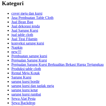
Kategori
cover meja dan kursi
Jasa Pembuatan Table Cloth
Jual Bean Bag
Jual dekorasi tenda
Jual Sarung Kursi
jual table cloth
Jual Tirai Filamin
konveksi sarung kursi
Napkin
new!!!
Pembuatan sarung kursi
Penjualan Sarung Kursi
Penjualan Sarung Kursi Berkualitas Bekasi Harga Terjangkau
Produksi table cloth
Rental Meja Kotak
Sarung Kursi
sarung kursi bordir
sarung kursi dan taplak meja
sarung kursi ketat
sarung kursi rumbai
Sewa Alat Pesta
Sewa Backdrop