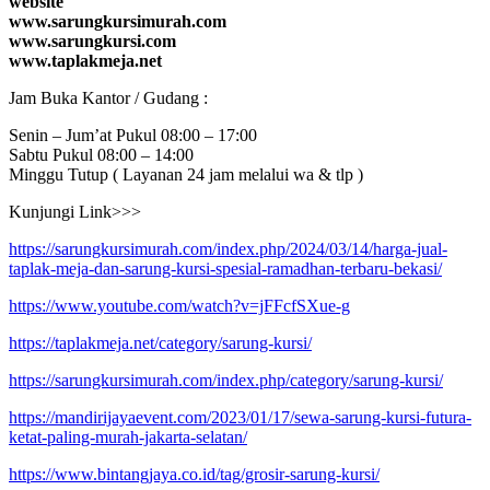
website
www.sarungkursimurah.com
www.sarungkursi.com
www.taplakmeja.net
Jam Buka Kantor / Gudang :
Senin – Jum’at Pukul 08:00 – 17:00
Sabtu Pukul 08:00 – 14:00
Minggu Tutup ( Layanan 24 jam melalui wa & tlp )
Kunjungi Link>>>
https://sarungkursimurah.com/index.php/2024/03/14/harga-jual-
taplak-meja-dan-sarung-kursi-spesial-ramadhan-terbaru-bekasi/
https://www.youtube.com/watch?v=jFFcfSXue-g
https://taplakmeja.net/category/sarung-kursi/
https://sarungkursimurah.com/index.php/category/sarung-kursi/
https://mandirijayaevent.com/2023/01/17/sewa-sarung-kursi-futura-
ketat-paling-murah-jakarta-selatan/
https://www.bintangjaya.co.id/tag/grosir-sarung-kursi/