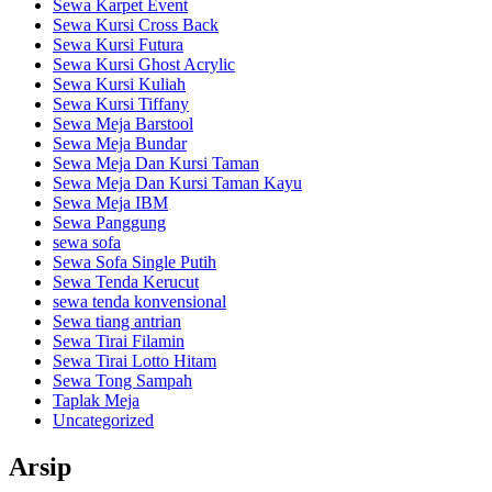
Sewa Karpet Event
Sewa Kursi Cross Back
Sewa Kursi Futura
Sewa Kursi Ghost Acrylic
Sewa Kursi Kuliah
Sewa Kursi Tiffany
Sewa Meja Barstool
Sewa Meja Bundar
Sewa Meja Dan Kursi Taman
Sewa Meja Dan Kursi Taman Kayu
Sewa Meja IBM
Sewa Panggung
sewa sofa
Sewa Sofa Single Putih
Sewa Tenda Kerucut
sewa tenda konvensional
Sewa tiang antrian
Sewa Tirai Filamin
Sewa Tirai Lotto Hitam
Sewa Tong Sampah
Taplak Meja
Uncategorized
Arsip