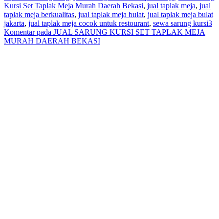
Kursi Set Taplak Meja Murah Daerah Bekasi
,
jual taplak meja
,
jual
taplak meja berkualitas
,
jual taplak meja bulat
,
jual taplak meja bulat
jakarta
,
jual taplak meja cocok untuk restourant
,
sewa sarung kursi
3
Komentar
pada JUAL SARUNG KURSI SET TAPLAK MEJA
MURAH DAERAH BEKASI