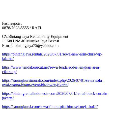
Fast respon :
0878-7028-5555 / RAFI
CV.Bintang Jaya Rental Party Equipment
Jl. Siti I No.40 Mustika Jaya Bekasi
E-mail. bintangjaya75@yahoo.com
https://bintangjaya.rentals/2026/07/01/sewa-new-arm-chirs-vip-
jakarta/
https://www.tendakerucut.net/sewa-tenda-roder-lengkap-area-
cikarang/
https://sarungkursimurah.com/index.php/2026/07/01/sewa-sofa-
oval-warna-hitam-event-hk-tower-jakarta/
https://bintangrentalindonesia.com/2026/07/01/rental-black-curtain-
jakarta/
https://sarungkursi.com/sewa-futura-pita-biru-set-meja-bulat/