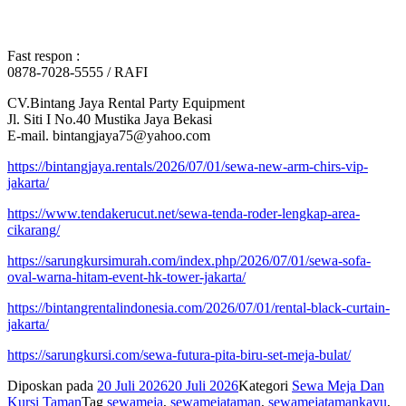
Fast respon :
0878-7028-5555 / RAFI
CV.Bintang Jaya Rental Party Equipment
Jl. Siti I No.40 Mustika Jaya Bekasi
E-mail. bintangjaya75@yahoo.com
https://bintangjaya.rentals/2026/07/01/sewa-new-arm-chirs-vip-
jakarta/
https://www.tendakerucut.net/sewa-tenda-roder-lengkap-area-
cikarang/
https://sarungkursimurah.com/index.php/2026/07/01/sewa-sofa-
oval-warna-hitam-event-hk-tower-jakarta/
https://bintangrentalindonesia.com/2026/07/01/rental-black-curtain-
jakarta/
https://sarungkursi.com/sewa-futura-pita-biru-set-meja-bulat/
Diposkan pada
20 Juli 2026
20 Juli 2026
Kategori
Sewa Meja Dan
Kursi Taman
Tag
sewameja
,
sewamejataman
,
sewamejatamankayu
,