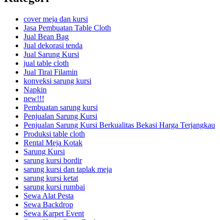
cover meja dan kursi
Jasa Pembuatan Table Cloth
Jual Bean Bag
Jual dekorasi tenda
Jual Sarung Kursi
jual table cloth
Jual Tirai Filamin
konveksi sarung kursi
Napkin
new!!!
Pembuatan sarung kursi
Penjualan Sarung Kursi
Penjualan Sarung Kursi Berkualitas Bekasi Harga Terjangkau
Produksi table cloth
Rental Meja Kotak
Sarung Kursi
sarung kursi bordir
sarung kursi dan taplak meja
sarung kursi ketat
sarung kursi rumbai
Sewa Alat Pesta
Sewa Backdrop
Sewa Karpet Event