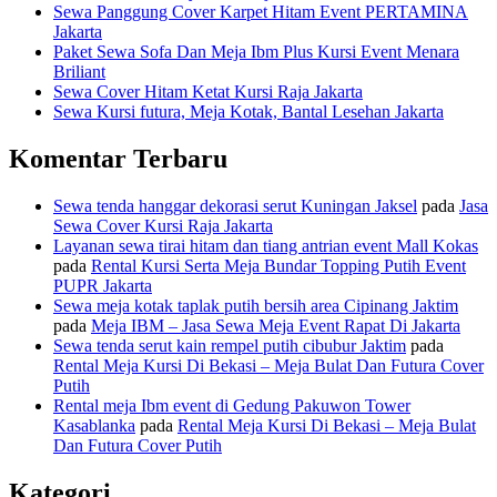
Sewa Panggung Cover Karpet Hitam Event PERTAMINA
Jakarta
Paket Sewa Sofa Dan Meja Ibm Plus Kursi Event Menara
Briliant
Sewa Cover Hitam Ketat Kursi Raja Jakarta
Sewa Kursi futura, Meja Kotak, Bantal Lesehan Jakarta
Komentar Terbaru
Sewa tenda hanggar dekorasi serut Kuningan Jaksel
pada
Jasa
Sewa Cover Kursi Raja Jakarta
Layanan sewa tirai hitam dan tiang antrian event Mall Kokas
pada
Rental Kursi Serta Meja Bundar Topping Putih Event
PUPR Jakarta
Sewa meja kotak taplak putih bersih area Cipinang Jaktim
pada
Meja IBM – Jasa Sewa Meja Event Rapat Di Jakarta
Sewa tenda serut kain rempel putih cibubur Jaktim
pada
Rental Meja Kursi Di Bekasi – Meja Bulat Dan Futura Cover
Putih
Rental meja Ibm event di Gedung Pakuwon Tower
Kasablanka
pada
Rental Meja Kursi Di Bekasi – Meja Bulat
Dan Futura Cover Putih
Kategori