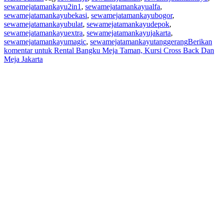
sewamejatamankayu2in1
,
sewamejatamankayualfa
,
sewamejatamankayubekasi
,
sewamejatamankayubogor
,
sewamejatamankayubulat
,
sewamejatamankayudepok
,
sewamejatamankayuextra
,
sewamejatamankayujakarta
,
sewamejatamankayumagic
,
sewamejatamankayutanggerang
Berikan
komentar
untuk Rental Bangku Meja Taman, Kursi Cross Back Dan
Meja Jakarta