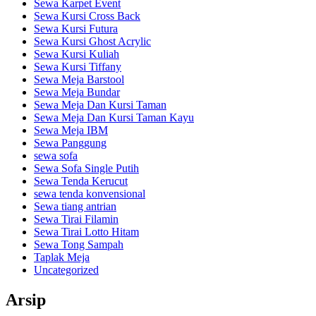
Sewa Karpet Event
Sewa Kursi Cross Back
Sewa Kursi Futura
Sewa Kursi Ghost Acrylic
Sewa Kursi Kuliah
Sewa Kursi Tiffany
Sewa Meja Barstool
Sewa Meja Bundar
Sewa Meja Dan Kursi Taman
Sewa Meja Dan Kursi Taman Kayu
Sewa Meja IBM
Sewa Panggung
sewa sofa
Sewa Sofa Single Putih
Sewa Tenda Kerucut
sewa tenda konvensional
Sewa tiang antrian
Sewa Tirai Filamin
Sewa Tirai Lotto Hitam
Sewa Tong Sampah
Taplak Meja
Uncategorized
Arsip