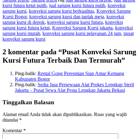
kursi futura ketat putih
,
jual sarung kursi futura putih
,
konveksi
sarung kursi
,
konveksi sarung kursi berkualitas
,
Konveksi Sarung
Kursi Bogor
,
konveksi sarung kursi dan taplak meja
,
konveksi
sarung kursi di depok
,
konveksi sarung kursi futura
,
konveksi
sarung kursi futura ketat
,
Konveksi Sarung Kursi jakarta
,
konveksi
sarung kursi murah
,
konveksi sarung kursi pelayanan 24 jam
,
pusat
konveksi sarung kursi
2 komentar pada “Pusat Konveksi Sarung
Kursi Futura Terbaik Dan Termurah”
Ping-balik:
Rental Gong Peresmian Siap Antar Kemang
Kabupaten Bogor
Ping-balik:
Sedia Jasa Persewaan Alat Prokes Lengkap Steril
Jakarta – Pusat Sewa Alat Pesta Lengkap Jakarta Bekasi
Tinggalkan Balasan
Alamat email Anda tidak akan dipublikasikan.
Ruas yang wajib
ditandai
*
Komentar
*