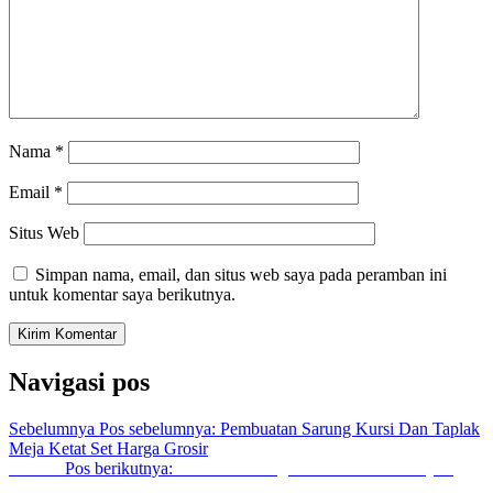
Nama
*
Email
*
Situs Web
Simpan nama, email, dan situs web saya pada peramban ini
untuk komentar saya berikutnya.
Navigasi pos
Sebelumnya
Pos sebelumnya:
Pembuatan Sarung Kursi Dan Taplak
Meja Ketat Set Harga Grosir
Berikut
Pos berikutnya:
Mitra Jasa Yang Membuat Dan Menjual
Sarung Kursi Hotel Jakarta