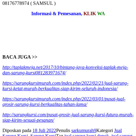
08176778974 ( SAMSUL )
Informasi & Pemesanan,
KLIK
WA
BACA JUGA >>
http://taplakmeja.net/2017/10/bintang-jaya-konveksi-taplak-meja-
dan-sarung-kursi081283971674/
https://sarungkursimurah.com/index.php/2022/02/21/jual-sarung-
kursi-ketat-murah-berkualitas-siap-kirim-seluruh-indonesia/
https://sarungkursimurah.com/index.php/2022/03/01/pusat-jual-
grosir-sarung-kursi-berkualitas-tahan-lama/
http://sarungkursi.com/pusat-grosir-jual-sarung-kursi-futura-murah-
siap-kirim-sesuai-pesanan/
Diposkan pada
18 Juli 2022
Penulis
sarkumurah9
Kategori
Jual
Sarung Kursi
,
Sarung Kursi
Tag
jual sarung kursi depok
,
jual sarung