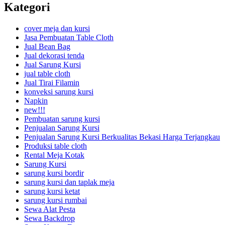
Kategori
cover meja dan kursi
Jasa Pembuatan Table Cloth
Jual Bean Bag
Jual dekorasi tenda
Jual Sarung Kursi
jual table cloth
Jual Tirai Filamin
konveksi sarung kursi
Napkin
new!!!
Pembuatan sarung kursi
Penjualan Sarung Kursi
Penjualan Sarung Kursi Berkualitas Bekasi Harga Terjangkau
Produksi table cloth
Rental Meja Kotak
Sarung Kursi
sarung kursi bordir
sarung kursi dan taplak meja
sarung kursi ketat
sarung kursi rumbai
Sewa Alat Pesta
Sewa Backdrop