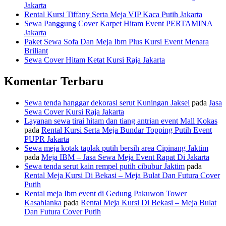
Jakarta
Rental Kursi Tiffany Serta Meja VIP Kaca Putih Jakarta
Sewa Panggung Cover Karpet Hitam Event PERTAMINA
Jakarta
Paket Sewa Sofa Dan Meja Ibm Plus Kursi Event Menara
Briliant
Sewa Cover Hitam Ketat Kursi Raja Jakarta
Komentar Terbaru
Sewa tenda hanggar dekorasi serut Kuningan Jaksel
pada
Jasa
Sewa Cover Kursi Raja Jakarta
Layanan sewa tirai hitam dan tiang antrian event Mall Kokas
pada
Rental Kursi Serta Meja Bundar Topping Putih Event
PUPR Jakarta
Sewa meja kotak taplak putih bersih area Cipinang Jaktim
pada
Meja IBM – Jasa Sewa Meja Event Rapat Di Jakarta
Sewa tenda serut kain rempel putih cibubur Jaktim
pada
Rental Meja Kursi Di Bekasi – Meja Bulat Dan Futura Cover
Putih
Rental meja Ibm event di Gedung Pakuwon Tower
Kasablanka
pada
Rental Meja Kursi Di Bekasi – Meja Bulat
Dan Futura Cover Putih