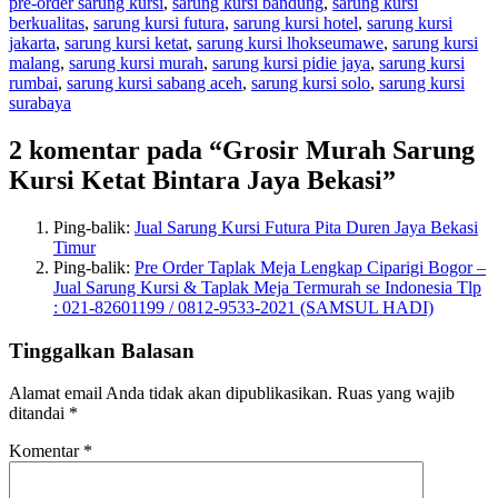
pre-order sarung kursi
,
sarung kursi bandung
,
sarung kursi
berkualitas
,
sarung kursi futura
,
sarung kursi hotel
,
sarung kursi
jakarta
,
sarung kursi ketat
,
sarung kursi lhokseumawe
,
sarung kursi
malang
,
sarung kursi murah
,
sarung kursi pidie jaya
,
sarung kursi
rumbai
,
sarung kursi sabang aceh
,
sarung kursi solo
,
sarung kursi
surabaya
2 komentar pada “Grosir Murah Sarung
Kursi Ketat Bintara Jaya Bekasi”
Ping-balik:
Jual Sarung Kursi Futura Pita Duren Jaya Bekasi
Timur
Ping-balik:
Pre Order Taplak Meja Lengkap Ciparigi Bogor –
Jual Sarung Kursi & Taplak Meja Termurah se Indonesia Tlp
: 021-82601199 / 0812-9533-2021 (SAMSUL HADI)
Tinggalkan Balasan
Alamat email Anda tidak akan dipublikasikan.
Ruas yang wajib
ditandai
*
Komentar
*