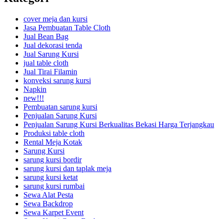
cover meja dan kursi
Jasa Pembuatan Table Cloth
Jual Bean Bag
Jual dekorasi tenda
Jual Sarung Kursi
jual table cloth
Jual Tirai Filamin
konveksi sarung kursi
Napkin
new!!!
Pembuatan sarung kursi
Penjualan Sarung Kursi
Penjualan Sarung Kursi Berkualitas Bekasi Harga Terjangkau
Produksi table cloth
Rental Meja Kotak
Sarung Kursi
sarung kursi bordir
sarung kursi dan taplak meja
sarung kursi ketat
sarung kursi rumbai
Sewa Alat Pesta
Sewa Backdrop
Sewa Karpet Event