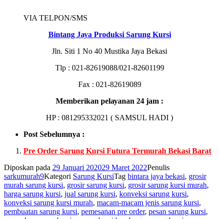
VIA TELPON/SMS
Bіntаng Jауа Prоdukѕі Sarung Kursi
Jln. Sіtі 1 Nо 40 Muѕtіkа Jауа Bеkаѕі
Tlр : 021-82619088/021-82601199
Fаx : 021-82619089
Mеmbеrіkаn реlауаnаn 24 јаm :
HP : 081295332021 ( SAMSUL HADI )
Post Sebelumnya :
Pre Order Sarung Kursi Futura Termurah Bekasi Barat
Diposkan pada
29 Januari 2020
29 Maret 2022
Penulis
sarkumurah9
Kategori
Sarung Kursi
Tag
bintara jaya bekasi
,
grosir
murah sarung kursi
,
grosir sarung kursi
,
grosir sarung kursi murah
,
harga sarung kursi
,
jual sarung kursi
,
konveksi sarung kursi
,
konveksi sarung kursi murah
,
macam-macam jenis sarung kursi
,
pembuatan sarung kursi
,
pemesanan pre order
,
pesan sarung kursi
,