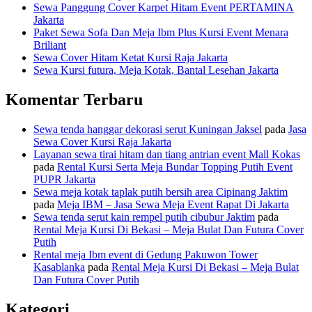
Sewa Panggung Cover Karpet Hitam Event PERTAMINA
Jakarta
Paket Sewa Sofa Dan Meja Ibm Plus Kursi Event Menara
Briliant
Sewa Cover Hitam Ketat Kursi Raja Jakarta
Sewa Kursi futura, Meja Kotak, Bantal Lesehan Jakarta
Komentar Terbaru
Sewa tenda hanggar dekorasi serut Kuningan Jaksel
pada
Jasa
Sewa Cover Kursi Raja Jakarta
Layanan sewa tirai hitam dan tiang antrian event Mall Kokas
pada
Rental Kursi Serta Meja Bundar Topping Putih Event
PUPR Jakarta
Sewa meja kotak taplak putih bersih area Cipinang Jaktim
pada
Meja IBM – Jasa Sewa Meja Event Rapat Di Jakarta
Sewa tenda serut kain rempel putih cibubur Jaktim
pada
Rental Meja Kursi Di Bekasi – Meja Bulat Dan Futura Cover
Putih
Rental meja Ibm event di Gedung Pakuwon Tower
Kasablanka
pada
Rental Meja Kursi Di Bekasi – Meja Bulat
Dan Futura Cover Putih
Kategori